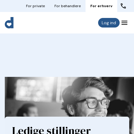
For private
For behandlere
For erhverv
Log ind
Ledige stillinger