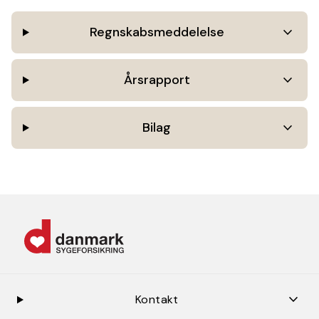
keyboar
Regnskabsmeddelelse
keyboar
Årsrapport
keyboar
Bilag
keybo
Kontakt