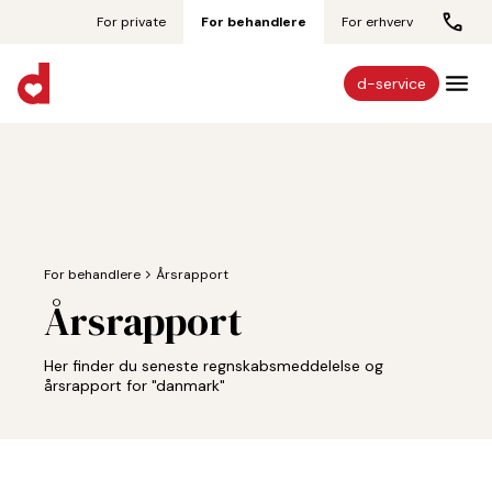
For private
For behandlere
For erhverv
d-service
For behandlere
chevron_forward
Årsrapport
Årsrapport
Her finder du seneste regnskabsmeddelelse og
årsrapport for "danmark"