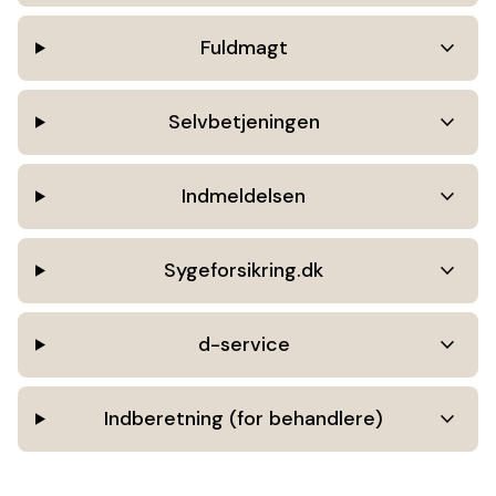
keyboar
Fuldmagt
keyboar
Selvbetjeningen
keyboar
Indmeldelsen
keyboar
Sygeforsikring.dk
keyboar
d-service
keyboar
Indberetning (for behandlere)