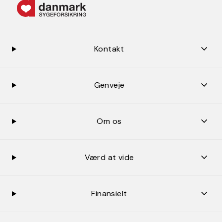
keybo
Kontakt
keybo
Genveje
keybo
Om os
keybo
Værd at vide
keybo
Finansielt