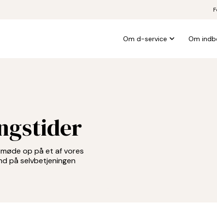
F
Om d-service
Om indb
ngstider
t møde op på et af vores
ind på selvbetjeningen