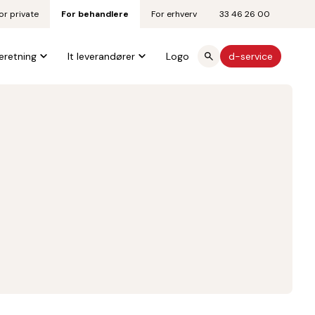
or private
For behandlere
For erhverv
33 46 26 00
eretning
It leverandører
Logo
d-service