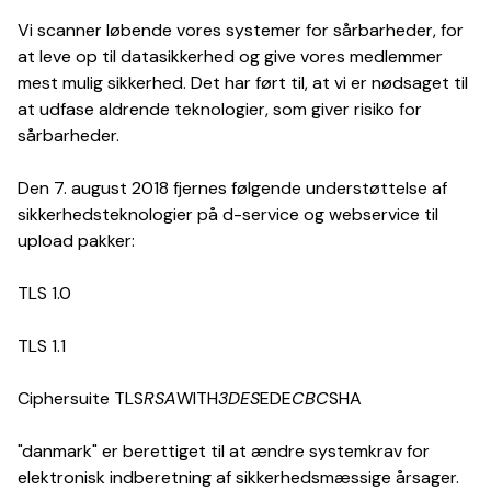
Vi scanner løbende vores systemer for sårbarheder, for
at leve op til datasikkerhed og give vores medlemmer
mest mulig sikkerhed. Det har ført til, at vi er nødsaget til
at udfase aldrende teknologier, som giver risiko for
sårbarheder.
Den 7. august 2018 fjernes følgende understøttelse af
sikkerhedsteknologier på d-service og webservice til
upload pakker:
TLS 1.0
TLS 1.1
Ciphersuite TLS
RSA
WITH
3DES
EDE
CBC
SHA
"danmark" er berettiget til at ændre systemkrav for
elektronisk indberetning af sikkerhedsmæssige årsager.