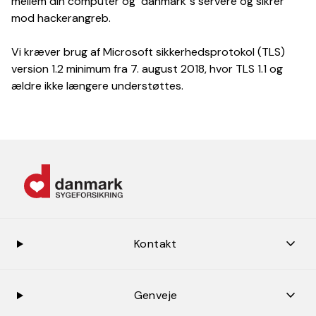
mellem din computer og "danmark"s servere og sikrer
mod hackerangreb.
Vi kræver brug af Microsoft sikkerhedsprotokol (TLS)
version 1.2 minimum fra 7. august 2018, hvor TLS 1.1 og
ældre ikke længere understøttes.
keybo
Kontakt
keybo
Genveje