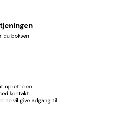
etjeningen
er du boksen
at oprette en
med kontakt
erne vil give adgang til