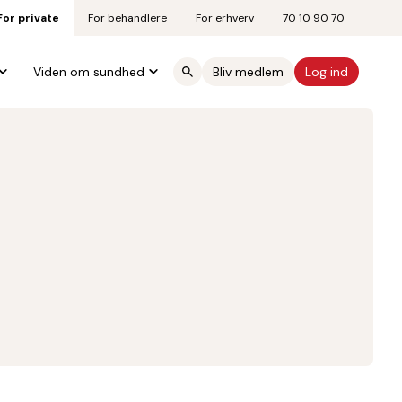
For private
For behandlere
For erhverv
70 10 90 70
Viden om sundhed
Bliv medlem
Log ind