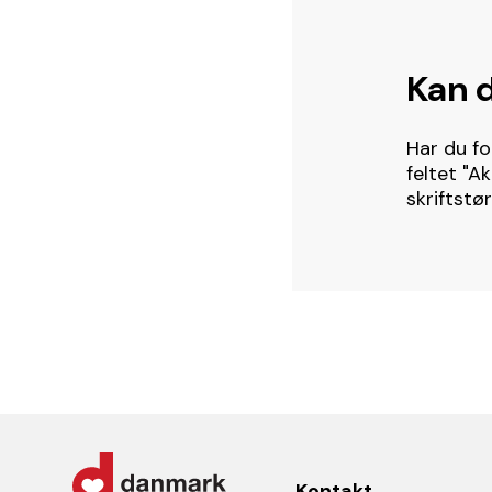
Kan d
Har du fo
feltet "A
skriftstør
Kontakt