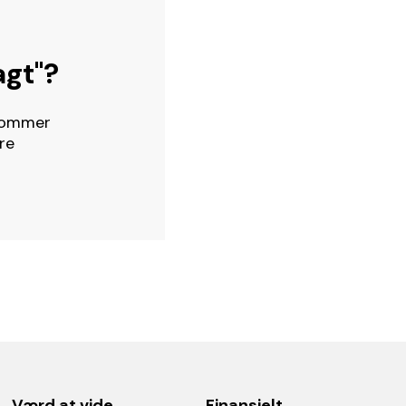
agt"?
 kommer
re
Værd at vide
Finansielt