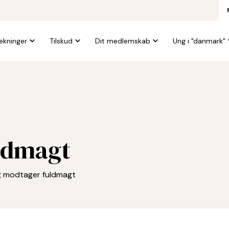
kninger
Tilskud
Dit medlemskab
Ung i "danmark"
uldmagt
og modtager fuldmagt