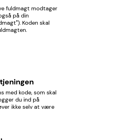
give fuldmagt modtager
også på din
dmagt"). Koden skal
fuldmagten.
etjeningen
s med kode, som skal
logger du ind på
ver ikke selv at være