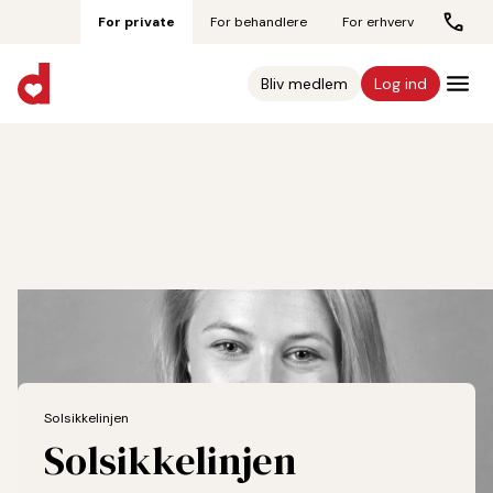
For private
For behandlere
For erhverv
Bliv medlem
Log ind
Solsikkelinjen
Solsikkelinjen