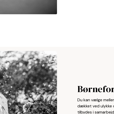
Børnefor
Du kan vælge mellem
dækket ved ulykke o
tilbydes i samarbejd