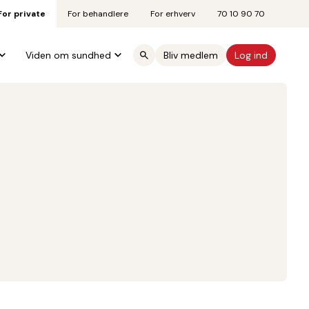
For private
For behandlere
For erhverv
70 10 90 70
Viden om sundhed
Bliv medlem
Log ind