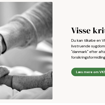
Visse kr
Du kan tilkøbe en V
livstruende sygdom 
"danmark" efter af
forsikringsformidling
Læs mere om VK