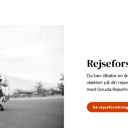
Rejsefor
Du kan tilkøbe en år
dækket på din rejse
med Gouda Rejsefor
Se rejseforsikrin