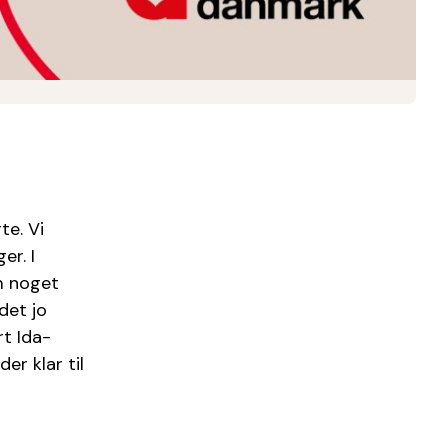
te. Vi
er. I
om noget
det jo
rt Ida-
er klar til