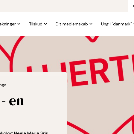
kninger
Tilskud
Dit medlemskab
Ung i "danmark"
unge
- en
olog Neela Maria Sris