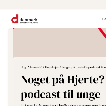
Dæ
Ung i "danmark"
chevron_forward
Ungelinjen
chevron_forward
Noget på Hjerte? - podcast til 
Noget på Hjerte? 
podcast til unge
Lyt med, når værten Ida-Sophia sammen med psyk