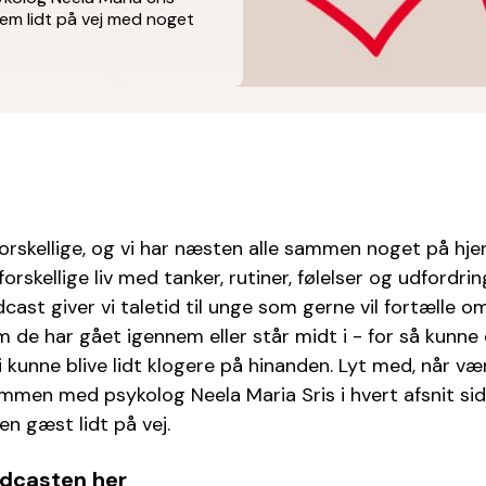
dem lidt på vej med noget
 forskellige, og vi har næsten alle sammen noget på hjer
forskellige liv med tanker, rutiner, følelser og udfordring
ast giver vi taletid til unge som gerne vil fortælle 
 de har gået igennem eller står midt i - for så kunne 
i kunne blive lidt klogere på hinanden. Lyt med, når væ
men med psykolog Neela Maria Sris i hvert afsnit sidd
en gæst lidt på vej.
podcasten her