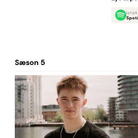
Lyt på
Spoti
Sæson 5