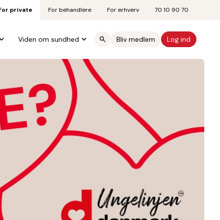
For private
For behandlere
For erhverv
70 10 90 70
Viden om sundhed
Bliv medlem
Log ind