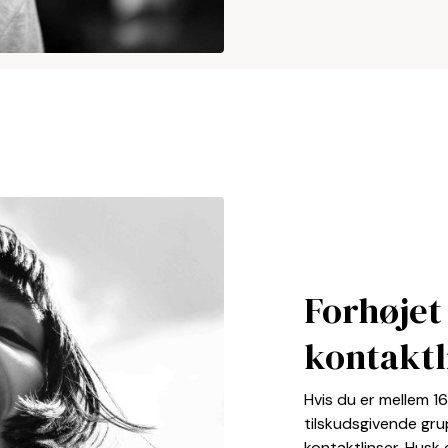
Forhøjet 
kontaktl
Hvis du er mellem 1
tilskudsgivende grup
kontaktlinser. Husk