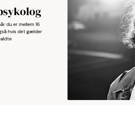
 psykolog
når du er mellem 16
Også hvis det gælder
kaldte