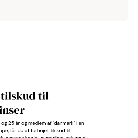
tilskud til
inser
6 og 25 år og medlem af "danmark" i en
pe, får du et forhøjet tilskud til
 du sagtens kan blive medlem, selvom du