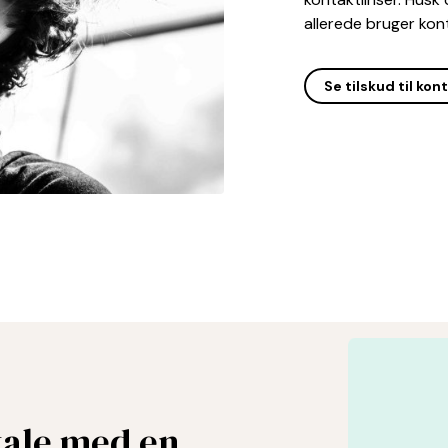
allerede bruger kont
Se tilskud til kon
tale med en