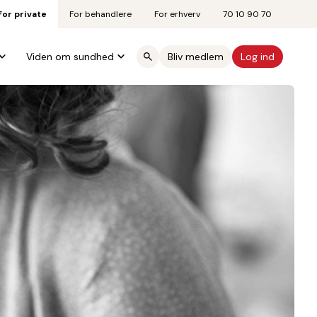
For private
For behandlere
For erhverv
70 10 90 70
Viden om sundhed
Bliv medlem
Log ind