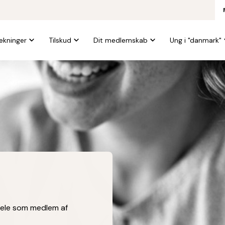
kninger
Tilskud
Dit medlemskab
Ung i "danmark"
rdele som medlem af