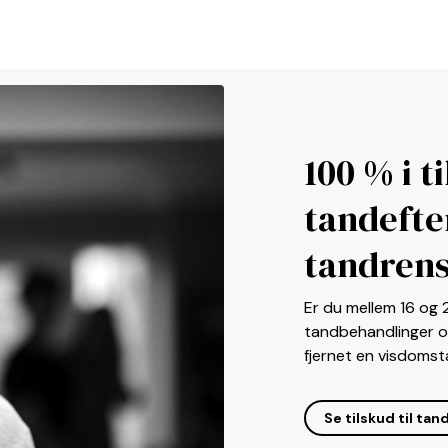
100 % i ti
tandefte
tandren
Er du mellem 16 og 2
tandbehandlinger og 
fjernet en visdomsta
Se tilskud til ta