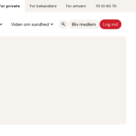
For private
For behandlere
For erhverv
70 10 90 70
Viden om sundhed
Bliv medlem
Log ind