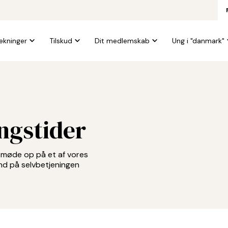
kninger
Tilskud
Dit medlemskab
Ung i "danmark"
ngstider
t møde op på et af vores
ind på selvbetjeningen