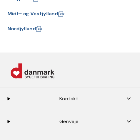
Midt- og Vestjylland
Nordjylland
keybo
Kontakt
keybo
Genveje