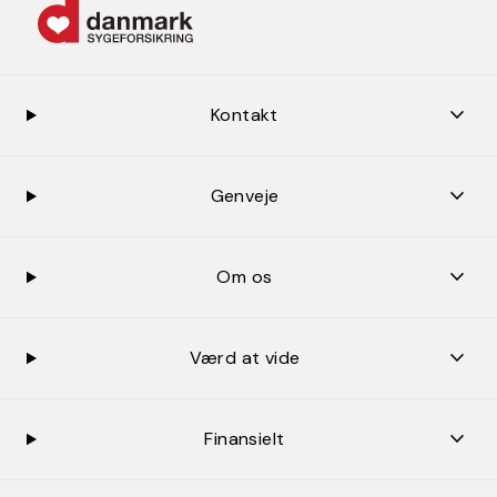
keybo
Kontakt
keybo
Genveje
keybo
Om os
keybo
Værd at vide
keybo
Finansielt