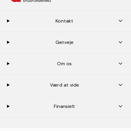
keybo
Kontakt
keybo
Genveje
keybo
Om os
keybo
Værd at vide
keybo
Finansielt