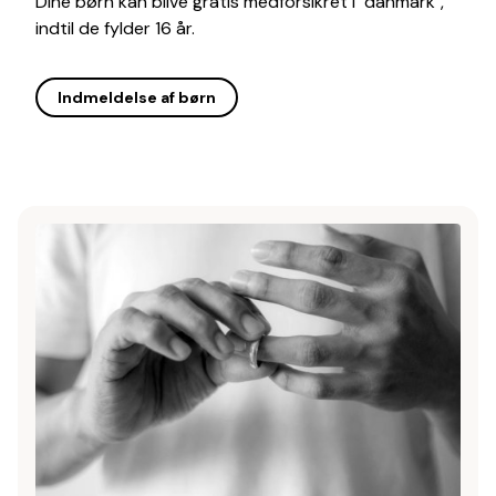
Dine børn kan blive gratis medforsikret i "danmark",
indtil de fylder 16 år.
Indmeldelse af børn