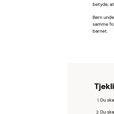
betyde, at
Børn under
samme fol
barnet.
Tjekl
Du ska
Du ska