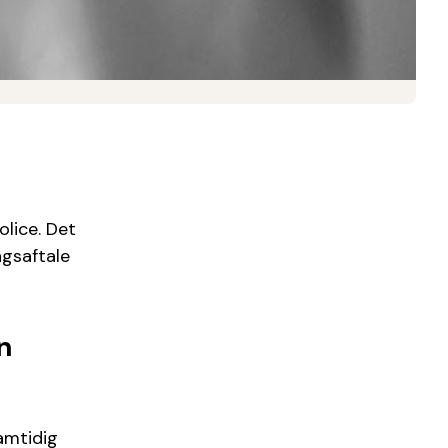
olice. Det
ngsaftale
n
samtidig