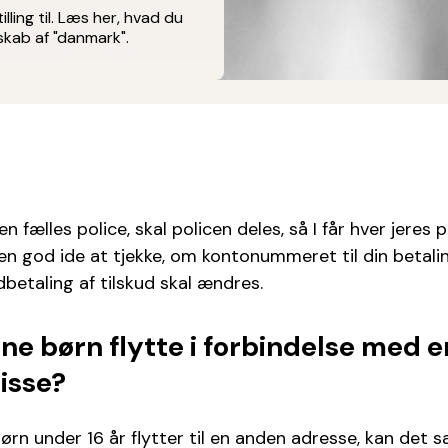
tilling til. Læs her, hvad du
skab af "danmark".
en fælles police, skal policen deles, så I får hver jeres p
en god ide at tjekke, om kontonummeret til din betali
dbetaling af tilskud skal ændres.
ine børn flytte i forbindelse med e
isse?
ørn under 16 år flytter til en anden adresse, kan det 