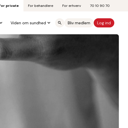
For private
For behandlere
For erhverv
70 10 90 70
Viden om sundhed
Bliv medlem
Log ind