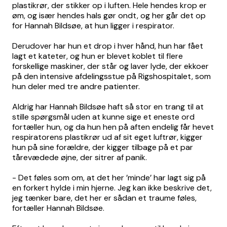
plastikrør, der stikker op i luften. Hele hendes krop er
øm, og især hendes hals gør ondt, og her går det op
for Hannah Bildsøe, at hun ligger i respirator.
Derudover har hun et drop i hver hånd, hun har fået
lagt et kateter, og hun er blevet koblet til flere
forskellige maskiner, der står og laver lyde, der ekkoer
på den intensive afdelingsstue på Rigshospitalet, som
hun deler med tre andre patienter.
Aldrig har Hannah Bildsøe haft så stor en trang til at
stille spørgsmål uden at kunne sige et eneste ord
fortæller hun, og da hun hen på aften endelig får hevet
respiratorens plastikrør ud af sit eget luftrør, kigger
hun på sine forældre, der kigger tilbage på et par
tårevædede øjne, der sitrer af panik.
- Det føles som om, at det her ’minde’ har lagt sig på
en forkert hylde i min hjerne. Jeg kan ikke beskrive det,
jeg tænker bare, det her er sådan et traume føles,
fortæller Hannah Bildsøe.