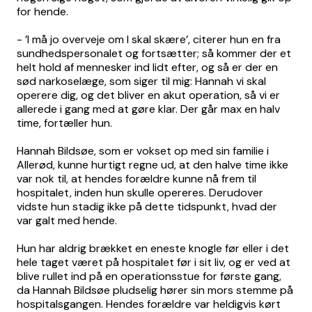
for hende.
- ’I må jo overveje om I skal skære’, citerer hun en fra
sundhedspersonalet og fortsætter; så kommer der et
helt hold af mennesker ind lidt efter, og så er der en
sød narkoselæge, som siger til mig: Hannah vi skal
operere dig, og det bliver en akut operation, så vi er
allerede i gang med at gøre klar. Der går max en halv
time, fortæller hun.
Hannah Bildsøe, som er vokset op med sin familie i
Allerød, kunne hurtigt regne ud, at den halve time ikke
var nok til, at hendes forældre kunne nå frem til
hospitalet, inden hun skulle opereres. Derudover
vidste hun stadig ikke på dette tidspunkt, hvad der
var galt med hende.
Hun har aldrig brækket en eneste knogle før eller i det
hele taget været på hospitalet før i sit liv, og er ved at
blive rullet ind på en operationsstue for første gang,
da Hannah Bildsøe pludselig hører sin mors stemme på
hospitalsgangen. Hendes forældre var heldigvis kørt