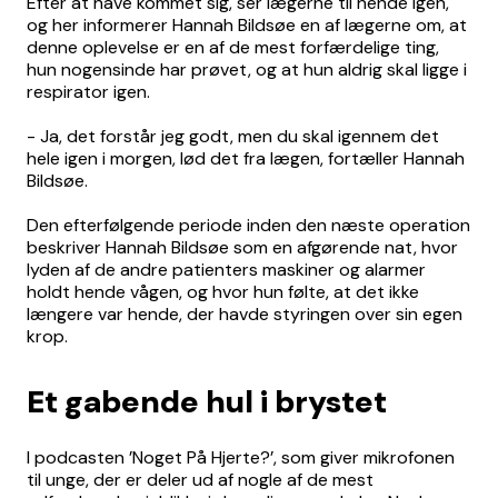
Efter at have kommet sig, ser lægerne til hende igen,
og her informerer Hannah Bildsøe en af lægerne om, at
denne oplevelse er en af de mest forfærdelige ting,
hun nogensinde har prøvet, og at hun aldrig skal ligge i
respirator igen.
- Ja, det forstår jeg godt, men du skal igennem det
hele igen i morgen, lød det fra lægen, fortæller Hannah
Bildsøe.
Den efterfølgende periode inden den næste operation
beskriver Hannah Bildsøe som en afgørende nat, hvor
lyden af de andre patienters maskiner og alarmer
holdt hende vågen, og hvor hun følte, at det ikke
længere var hende, der havde styringen over sin egen
krop.
Et gabende hul i brystet
I podcasten ’Noget På Hjerte?’, som giver mikrofonen
til unge, der er deler ud af nogle af de mest