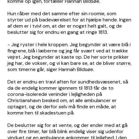
komme op igen, fortæller Hannah Bildsøe.
Hun råber med det samme efter sin roomie, som
styrter ud på badeværelset for at hjælpe hende. Ingen
af dem er i tvivl om, at der er noget helt galt, og de
beslutter sig for endnu en gang at ringe 1813.
- Jeg ryster i hele kroppen. Jeg begynder at være blå i
fingrene, blå i læberne og jeg får svært ved at trække
vejret. Jeg begynder at kaste op. De her sorte prikker
jeg har, de vokser, og vi kan bare se, at de bliver større,
som timerne går, siger Hannah Bildsøe.
Det er endnu en travl aften for sundhedsvæsenet, så
da de endelig kommer igennem til 1813 får de to
corona-isolerede veninder i lejligheden på
Christianshavn besked om, at alle ambulancer er
optaget, og de derfor selv må finde en måde, at
komme hen til skadestuen på.
De beslutter sig for at vente, og der ender med at gå
over fire timer, før blå blink endelig viser sig udenfor
vinduet og en ambulance ankommer til lejlighed. I den