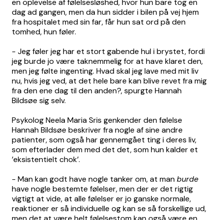
en oplevelse af følelsesløshed, hvor hun bare tog en
dag ad gangen, men da hun sidder i bilen på vej hjem
fra hospitalet med sin far, får hun sat ord på den
tomhed, hun føler.
- Jeg føler jeg har et stort gabende hul i brystet, fordi
jeg burde jo være taknemmelig for at have klaret den,
men jeg følte ingenting. Hvad skal jeg lave med mit liv
nu, hvis jeg ved, at det hele bare kan blive revet fra mig
fra den ene dag til den anden?, spurgte Hannah
Bildsøe sig selv.
Psykolog Neela Maria Sris genkender den følelse
Hannah Bildsøe beskriver fra nogle af sine andre
patienter, som også har gennemgået ting i deres liv,
som efterlader dem med det det, som hun kalder et
’eksistentielt chok’.
- Man kan godt have nogle tanker om, at man
burde
have nogle bestemte følelser, men der er det rigtig
vigtigt at vide, at alle følelser er jo ganske normale,
reaktioner er så individuelle og kan se så forskellige ud,
men det at være helt følelsestom kan også være en