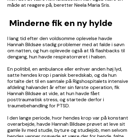
måde at reagere på, beretter Neela Maria Sris.
Minderne fik en ny hylde
I lang tid efter den voldsomme oplevelse havde
Hannah Bildsøe stadig problemer med at falde i søvn
om natten, og hun oplevede også at få flashbacks til
dengang, hun havde respiratorrøret i halsen.
En politibil, en ambulance eller enhver anden høj lyd,
satte hendes krop i panisk beredskab, og da hun
fortalte det til en samtale på Rigshospitalets intensive
afdeling halvandet år efter sin første operation, fik
Hannah Bildsøe at vide, at hun havde fået
posttraumatisk stress, og startede derfor i
traumebehandling for PTSD.
I den lange periode, hvor hendes krop var på konstant
overarbejde, havde Hannah Bildsøe prøvet at leve sit
gamle liv med studie, byture og studiejob, men selvom
hendes venner prøvede at være der for hende, følte