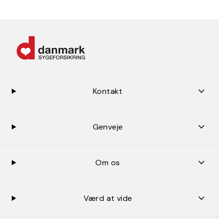
keybo
Kontakt
keybo
Genveje
keybo
Om os
keybo
Værd at vide