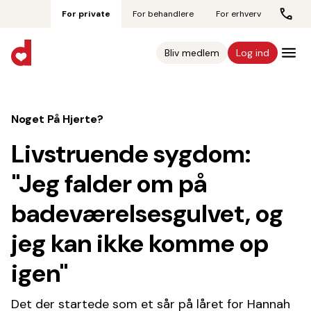
For private
For behandlere
For erhverv
Bliv medlem
Log ind
Noget På Hjerte?
Livstruende sygdom:
"Jeg falder om på
badeværelsesgulvet, og
jeg kan ikke komme op
igen"
Det der startede som et sår på låret for Hannah