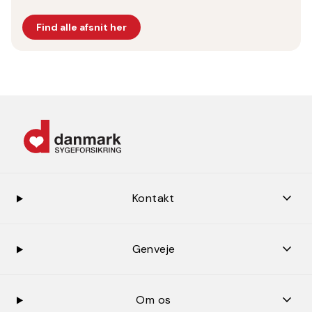
Find alle afsnit her
keybo
Kontakt
keybo
Genveje
keybo
Om os