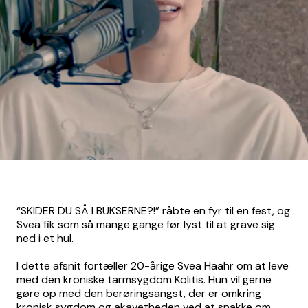
“SKIDER DU SÅ I BUKSERNE?!” råbte en fyr til en fest, og
Svea fik som så mange gange før lyst til at grave sig
ned i et hul.
I dette afsnit fortæller 20-årige Svea Haahr om at leve
med den kroniske tarmsygdom Kolitis. Hun vil gerne
gøre op med den berøringsangst, der er omkring
kronisk sygdom og akavetheden ved at snakke om