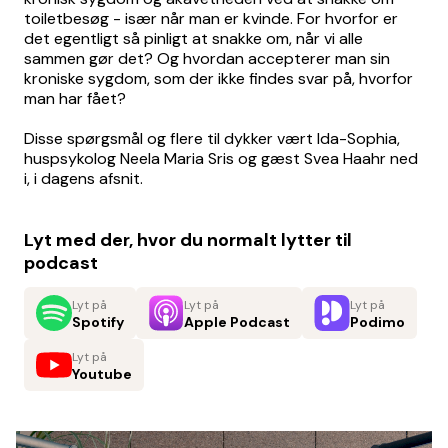
toiletbesøg - især når man er kvinde. For hvorfor er
det egentligt så pinligt at snakke om, når vi alle
sammen gør det? Og hvordan accepterer man sin
kroniske sygdom, som der ikke findes svar på, hvorfor
man har fået?
Disse spørgsmål og flere til dykker vært Ida-Sophia,
huspsykolog Neela Maria Sris og gæst Svea Haahr ned
i, i dagens afsnit.
Lyt med der, hvor du normalt lytter til
podcast
Lyt på
Lyt på
Lyt på
Spotify
Apple Podcast
Podimo
Lyt på
Youtube