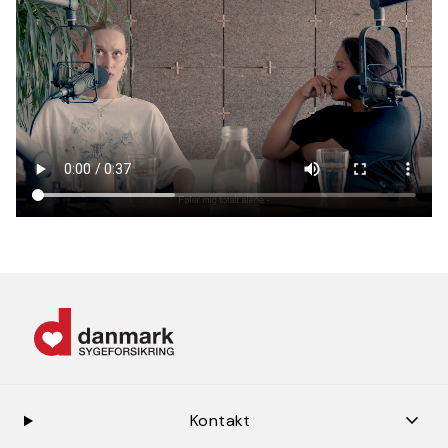
keybo
Kontakt