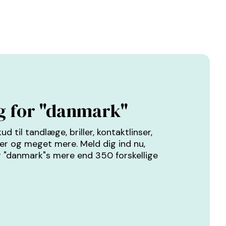
ug for "danmark"
d til tandlæge, briller, kontaktlinser,
der og meget mere. Meld dig ind nu,
or "danmark"s mere end 350 forskellige