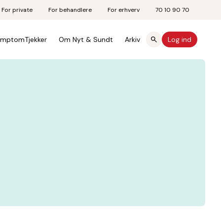
For private
For behandlere
For erhverv
70 10 90 70
mptomTjekker
Om Nyt & Sundt
Arkiv
Log ind