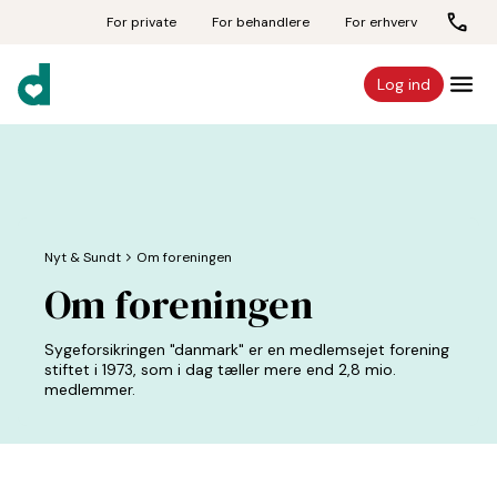
For private
For behandlere
For erhverv
Log ind
Nyt & Sundt
chevron_forward
Om foreningen
Om foreningen
Sygeforsikringen "danmark" er en medlemsejet forening
stiftet i 1973, som i dag tæller mere end 2,8 mio.
medlemmer.