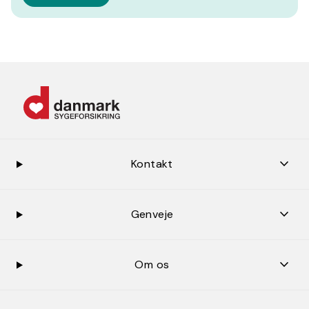
keybo
Kontakt
keybo
Genveje
keybo
Om os