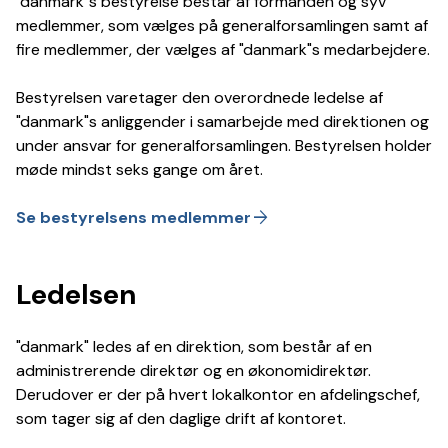
"danmark"s bestyrelse består af formanden og syv
medlemmer, som vælges på generalforsamlingen samt af
fire medlemmer, der vælges af "danmark"s medarbejdere.
Bestyrelsen varetager den overordnede ledelse af
"danmark"s anliggender i samarbejde med direktionen og
under ansvar for generalforsamlingen. Bestyrelsen holder
møde mindst seks gange om året.
arrow_forward
Se bestyrelsens medlemmer
Ledelsen
"danmark" ledes af en direktion, som består af en
administrerende direktør og en økonomidirektør.
Derudover er der på hvert lokalkontor en afdelingschef,
som tager sig af den daglige drift af kontoret.