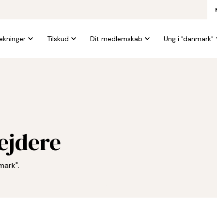
kninger
Tilskud
Dit medlemskab
Ung i "danmark"
ejdere
mark".