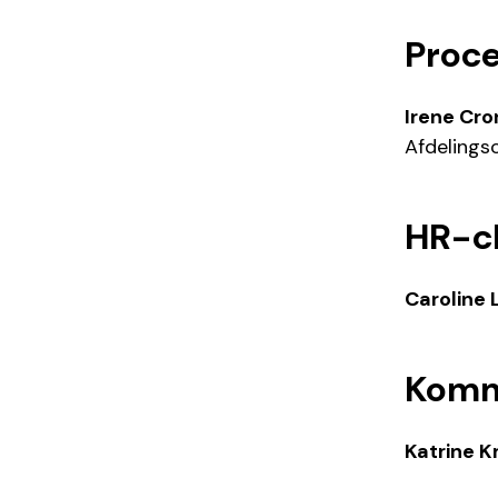
Proc
Irene Cr
Afdelings
HR-c
Caroline 
Komm
Katrine K