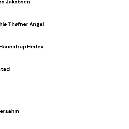
bo Jakobsen
hie Thøfner Angel
 Haunstrup Herlev
stad
yersahm