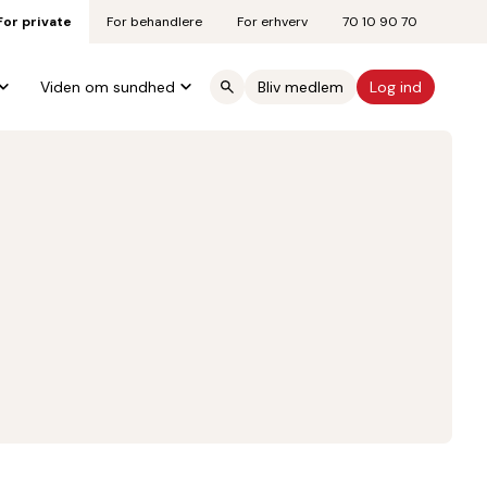
For private
For behandlere
For erhverv
70 10 90 70
Viden om sundhed
Bliv medlem
Log ind