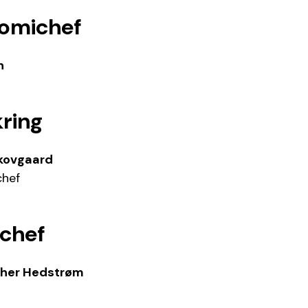
omichef
n
kring
Skovgaard
chef
schef
cher Hedstrøm