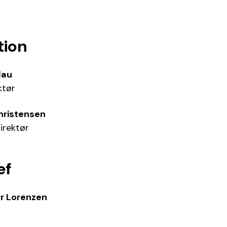
tion
lau
ktør
hristensen
irektør
ef
r Lorenzen