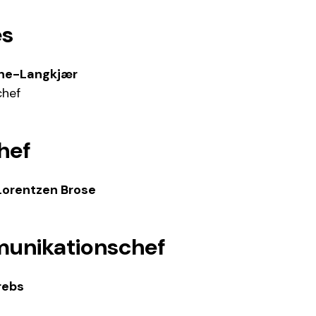
es
one-Langkjær
chef
hef
Lorentzen Brose
unikationschef
rebs