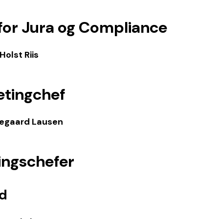
for Jura og Compliance
Holst Riis
tingchef
kegaard Lausen
ingschefer
nd