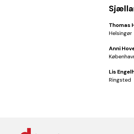
Sjæll
Thomas H
Helsingør
Anni Hove
Københav
Lis Engel
Ringsted