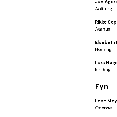
Jan Ager
Aalborg
Rikke Sop
Aarhus
Elsebeth
Herning
Lars Høg
Kolding
Fyn
Lene Me
Odense