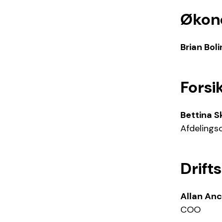
Økon
Brian Boli
Forsi
Bettina 
Afdelings
Drift
Allan An
COO