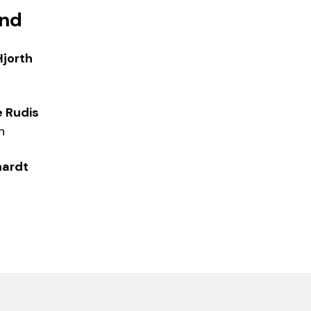
and
jorth
 Rudis
n
hardt