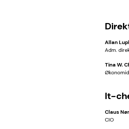
Direk
Allan Lup
Adm. dire
Tina W. C
Økonomid
It-ch
Claus Nør
CIO