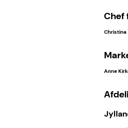
Chef 
Christina 
Marke
Anne Kir
Afdel
Jylla