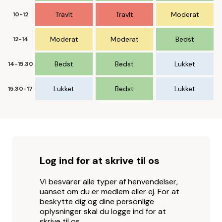
Travlt
Travlt
Moderat
10-12
Moderat
Moderat
Bedst
12-14
Bedst
Bedst
Lukket
14-15.30
Lukket
Bedst
Lukket
15.30-17
Log ind for at skrive til os
Vi besvarer alle typer af henvendelser,
uanset om du er medlem eller ej. For at
beskytte dig og dine personlige
oplysninger skal du logge ind for at
skrive til os.