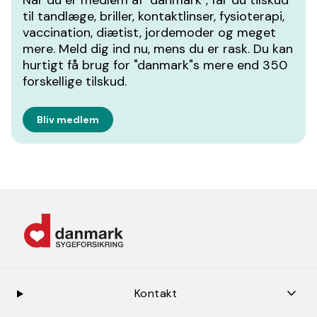
Når du er medlem af "danmark", får du tilskud
til tandlæge, briller, kontaktlinser, fysioterapi,
vaccination, diætist, jordemoder og meget
mere. Meld dig ind nu, mens du er rask. Du kan
hurtigt få brug for "danmark"s mere end 350
forskellige tilskud.
Bliv medlem
keybo
Kontakt