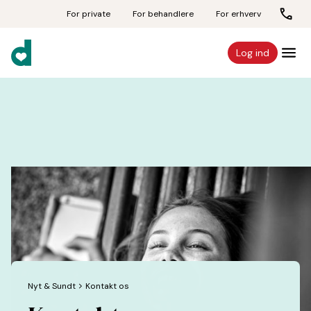
For private
For behandlere
For erhverv
Log ind
Nyt & Sundt
chevron_forward
Kontakt os