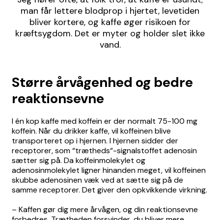
man får lettere blodprop i hjertet, levetiden
bliver kortere, og kaffe øger risikoen for
kræftsygdom. Det er myter og holder slet ikke
vand.
Større årvågenhed og bedre
reaktionsevne
I én kop kaffe med koffein er der normalt 75-100 mg
koffein. Når du drikker kaffe, vil koffeinen blive
transporteret op i hjernen. I hjernen sidder der
receptorer, som “trætheds“-signalstoffet adenosin
sætter sig på. Da koffeinmolekylet og
adenosinmolekylet ligner hinanden meget, vil koffeinen
skubbe adenosinen væk ved at sætte sig på de
samme receptorer. Det giver den opkvikkende virkning.
– Kaffen gør dig mere årvågen, og din reaktionsevne
forbedres. Trætheden forsvinder, du bliver mere