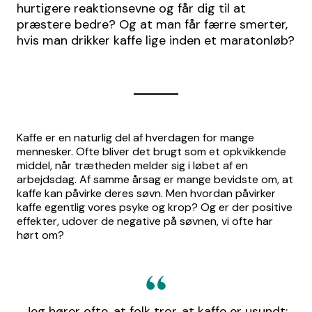
hurtigere reaktionsevne og får dig til at
præstere bedre? Og at man får færre smerter,
hvis man drikker kaffe lige inden et maratonløb?
Kaffe er en naturlig del af hverdagen for mange
mennesker. Ofte bliver det brugt som et opkvikkende
middel, når trætheden melder sig i løbet af en
arbejdsdag. Af samme årsag er mange bevidste om, at
kaffe kan påvirke deres søvn. Men hvordan påvirker
kaffe egentlig vores psyke og krop? Og er der positive
effekter, udover de negative på søvnen, vi ofte har
hørt om?
Jeg hører ofte, at folk tror, at kaffe er usundt;