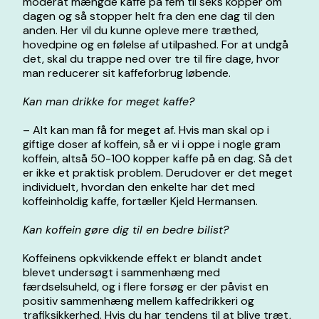
moderat mængde kaffe på fem til seks kopper om
dagen og så stopper helt fra den ene dag til den
anden. Her vil du kunne opleve mere træthed,
hovedpine og en følelse af utilpashed. For at undgå
det, skal du trappe ned over tre til fire dage, hvor
man reducerer sit kaffeforbrug løbende.
Kan man drikke for meget kaffe?
– Alt kan man få for meget af. Hvis man skal op i
giftige doser af koffein, så er vi i oppe i nogle gram
koffein, altså 50-100 kopper kaffe på en dag. Så det
er ikke et praktisk problem. Derudover er det meget
individuelt, hvordan den enkelte har det med
koffeinholdig kaffe, fortæller Kjeld Hermansen.
Kan koffein gøre dig til en bedre bilist?
Koffeinens opkvikkende effekt er blandt andet
blevet undersøgt i sammenhæng med
færdselsuheld, og i flere forsøg er der påvist en
positiv sammenhæng mellem kaffedrikkeri og
trafiksikkerhed. Hvis du har tendens til at blive træt,