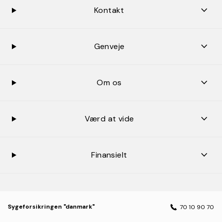
keybo
Kontakt
keybo
Genveje
keybo
Om os
keybo
Værd at vide
keybo
Finansielt
Sygeforsikringen "danmark"
70 10 90 70