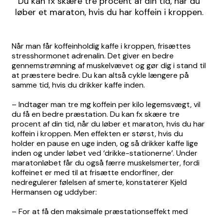
Du kan fx skære tre procent af din tid, når du
løber et maraton, hvis du har koffein i kroppen.
Når man får koffeinholdig kaffe i kroppen, frisættes
stresshormonet adrenalin. Det giver en bedre
gennemstrømning af muskelvævet og gør dig i stand til
at præstere bedre. Du kan altså cykle længere på
samme tid, hvis du drikker kaffe inden.
– Indtager man tre mg koffein per kilo legemsvægt, vil
du få en bedre præstation. Du kan fx skære tre
procent af din tid, når du løber et maraton, hvis du har
koffein i kroppen. Men effekten er størst, hvis du
holder en pause en uge inden, og så drikker kaffe lige
inden og under løbet ved ‘drikke-stationerne’. Under
maratonløbet får du også færre muskelsmerter, fordi
koffeinet er med til at frisætte endorfiner, der
nedregulerer følelsen af smerte, konstaterer Kjeld
Hermansen og uddyber:
– For at få den maksimale præstationseffekt med