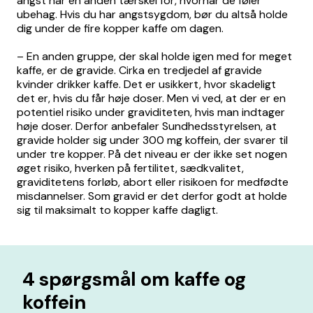
angst har en anden tærskel for, hvornår de føler
ubehag. Hvis du har angstsygdom, bør du altså holde
dig under de fire kopper kaffe om dagen.
– En anden gruppe, der skal holde igen med for meget
kaffe, er de gravide. Cirka en tredjedel af gravide
kvinder drikker kaffe. Det er usikkert, hvor skadeligt
det er, hvis du får høje doser. Men vi ved, at der er en
potentiel risiko under graviditeten, hvis man indtager
høje doser. Derfor anbefaler Sundhedsstyrelsen, at
gravide holder sig under 300 mg koffein, der svarer til
under tre kopper. På det niveau er der ikke set nogen
øget risiko, hverken på fertilitet, sædkvalitet,
graviditetens forløb, abort eller risikoen for medfødte
misdannelser. Som gravid er det derfor godt at holde
sig til maksimalt to kopper kaffe dagligt.
4 spørgsmål om kaffe og
koffein