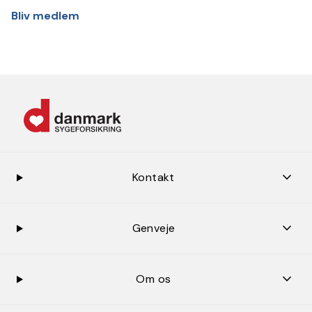
Bliv medlem
keybo
Kontakt
keybo
Genveje
keybo
Om os