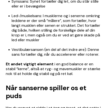
Synssans: Synet fortæller dig let, om du står stille
eller er i bevægelse
Led-/muskelsans: I musklerne og i senerne omkring
leddene er der små “målere”, som fortæller, hvor
langt musklen eller senen er strukket. Det fortæller
dig både, hvilken stilling de forskellige dele af din
krop er i, men også om du er ved at gøre skade på
led eller muskler
Vestibulærsansen (en del af det indre øre): Denne
sans fortæller dig, når du accelererer eller roterer.
Et andet vigtigt element
i en god balance er en
stabil “kerne”, altså at ryg- og mavemuskler er stærke
nok til at holde dig stabil og på ret køl.
Når sanserne spiller os et
puds
Har du prøvet at sidde i et tog og troet, at det satte i