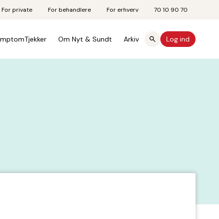
For private
For behandlere
For erhverv
70 10 90 70
mptomTjekker
Om Nyt & Sundt
Arkiv
Log ind