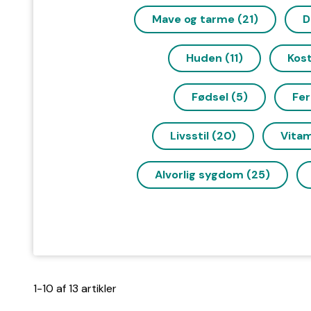
Mave og tarme (21)
D
Huden (11)
Kost
Fødsel (5)
Fer
Livsstil (20)
Vitam
Alvorlig sygdom (25)
1-10 af 13 artikler