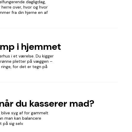
velfungerende dagligdag,
 herre over, hvor og hvor
mmer fra din hjerne en af
amp i hjemmet
rhus i et værelse. Du kigger
 grønne pletter på væggen –
 ringe, for det er tegn på
, når du kasserer mad?
 blive syg af for gammelt
dan man kan balancere
på sig selv.