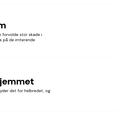
em
 forvolde stor skade i
s på de irriterende
 hjemmet
tyder det for helbredet, og