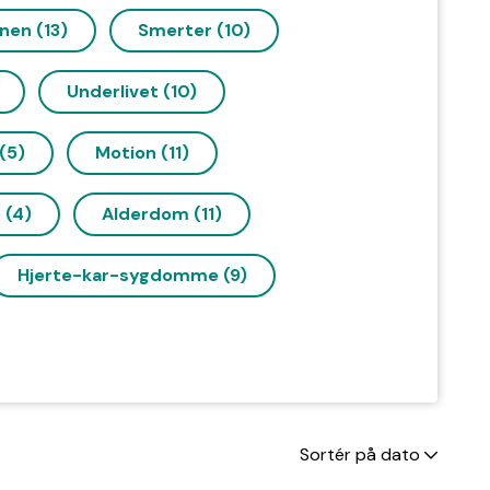
nen (13)
Smerter (10)
Underlivet (10)
(5)
Motion (11)
 (4)
Alderdom (11)
Hjerte-kar-sygdomme (9)