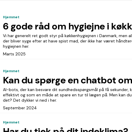
Hjemmet
6 gode råd om hygiejne i køk
Vi har generelt ret godt styr på køkkenhygiejnen i Danmark, men alli
der bliver syge efter at have spist mad, der ikke har været håndtere
hygiejnen her.
Marts 2025
Hjemmet
Kan du spørge en chatbot o
AI-bots, der kan besvare dit sundhedsspørgsmål på få sekunder, k
effektivt og som en måde at spare en tur til lægen på. Men kan du v
det? Det dykker vi ned i her.
September 2024
Hjemmet
Har du tjek på dit indeklima?