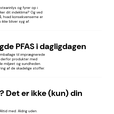
stearinlys og fyrer op i
ker dit indeklima? Og ved
på, hvad konsekvenserne er
ikke bliver syg af.
de PFAS i dagligdagen
 emballage til imprægnerede
s derfor produkter med
åde miljøet og sundheden.
ing af de skadelige stoffer.
? Det er ikke (kun) din
Altid med. Aldrig uden.