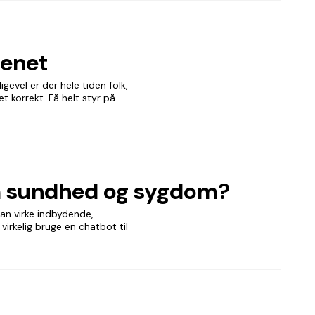
kenet
gevel er der hele tiden folk,
t korrekt. Få helt styr på
m sundhed og sygdom?
an virke indbydende,
irkelig bruge en chatbot til