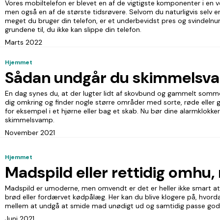
Vores mobiltelefon er blevet en af de vigtigste komponenter i en 
men også en af de største tidsrøvere. Selvom du naturligvis selv er
meget du bruger din telefon, er et underbevidst pres og svindelnu
grundene til, du ikke kan slippe din telefon.
Marts 2022
Hjemmet
Sådan undgår du skimmelsv
En dag synes du, at der lugter lidt af skovbund og gammelt somme
dig omkring og finder nogle større områder med sorte, røde eller
for eksempel i et hjørne eller bag et skab. Nu bør dine alarmklokker
skimmelsvamp.
November 2021
Hjemmet
Madspild eller rettidig omhu
Madspild er umoderne, men omvendt er det er heller ikke smart at
brød eller fordærvet kødpålæg. Her kan du blive klogere på, hvor
mellem at undgå at smide mad unødigt ud og samtidig passe godt 
Juni 2021