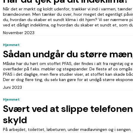
Når det er mørkt og koldt udenfor, trækker vi ind i varmen, tænder 
brændeovnen. Men tænker du over, hvor meget det egentligt påvir
du, hvordan du skaber et sundt klima i dit hjem? Vi ser nærmere 
ved et dårligt indeklima, og hvordan du skaber et sundt et, som du 
November 2023
Hjemmet
Sådan undgår du større mæng
Måske har du hørt om stoffet PFAS, der findes i alt fra regntøj og
overflader på f.eks. møbler og stegepander. De fleste af os omgå
PFAS i det daglige, men flere studier viser, at stoffet kan skade b
Der er dog flere ting, du selv kan gøre for at undgå større eksponer
Juni 2023
Hjemmet
Svært ved at slippe telefonen
skyld
På arbejdet, toilettet, løbeturen, under madlavningen og i sengen. 