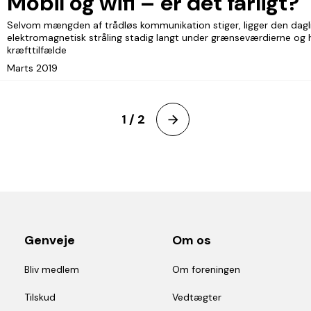
Mobil og wifi – er det farligt?
Selvom mængden af trådløs kommunikation stiger, ligger den dagl
elektromagnetisk stråling stadig langt under grænseværdierne og har
kræfttilfælde
Marts 2019
1 / 2
Genveje
Om os
Bliv medlem
Om foreningen
Tilskud
Vedtægter