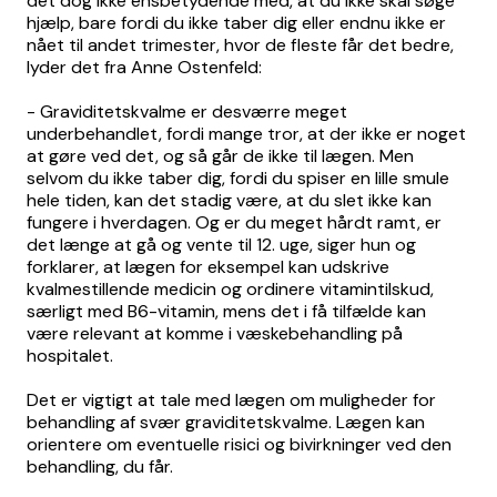
det dog ikke ensbetydende med, at du ikke skal søge
hjælp, bare fordi du ikke taber dig eller endnu ikke er
nået til andet trimester, hvor de fleste får det bedre,
lyder det fra Anne Ostenfeld:
- Graviditetskvalme er desværre meget
underbehandlet, fordi mange tror, at der ikke er noget
at gøre ved det, og så går de ikke til lægen. Men
selvom du ikke taber dig, fordi du spiser en lille smule
hele tiden, kan det stadig være, at du slet ikke kan
fungere i hverdagen. Og er du meget hårdt ramt, er
det længe at gå og vente til 12. uge, siger hun og
forklarer, at lægen for eksempel kan udskrive
kvalmestillende medicin og ordinere vitamintilskud,
særligt med B6-vitamin, mens det i få tilfælde kan
være relevant at komme i væskebehandling på
hospitalet.
Det er vigtigt at tale med lægen om muligheder for
behandling af svær graviditetskvalme. Lægen kan
orientere om eventuelle risici og bivirkninger ved den
behandling, du får.