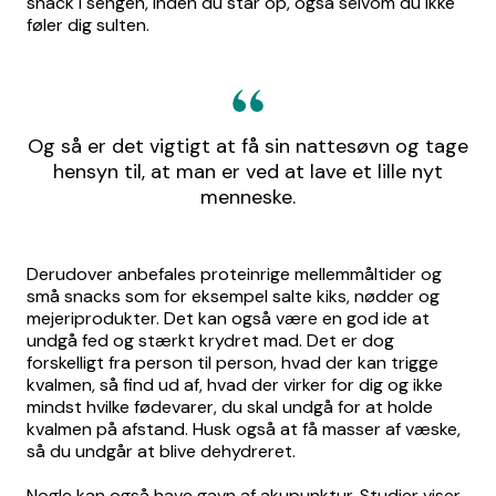
snack i sengen, inden du står op, også selvom du ikke
føler dig sulten.
Og så er det vigtigt at få sin nattesøvn og tage
hensyn til, at man er ved at lave et lille nyt
menneske.
Derudover anbefales proteinrige mellemmåltider og
små snacks som for eksempel salte kiks, nødder og
mejeriprodukter. Det kan også være en god ide at
undgå fed og stærkt krydret mad. Det er dog
forskelligt fra person til person, hvad der kan trigge
kvalmen, så find ud af, hvad der virker for dig og ikke
mindst hvilke fødevarer, du skal undgå for at holde
kvalmen på afstand. Husk også at få masser af væske,
så du undgår at blive dehydreret.
Nogle kan også have gavn af akupunktur. Studier viser,