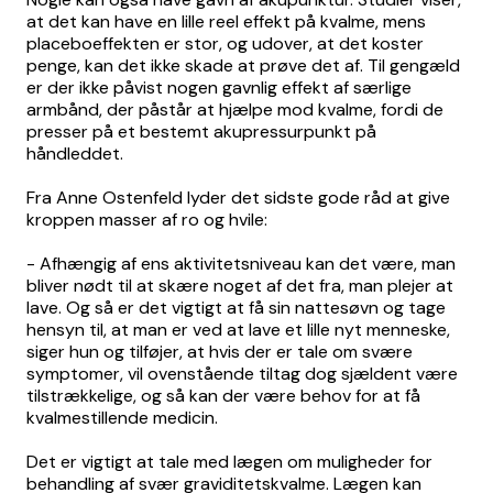
at det kan have en lille reel effekt på kvalme, mens
placeboeffekten er stor, og udover, at det koster
penge, kan det ikke skade at prøve det af. Til gengæld
er der ikke påvist nogen gavnlig effekt af særlige
armbånd, der påstår at hjælpe mod kvalme, fordi de
presser på et bestemt akupressurpunkt på
håndleddet.
Fra Anne Ostenfeld lyder det sidste gode råd at give
kroppen masser af ro og hvile:
- Afhængig af ens aktivitetsniveau kan det være, man
bliver nødt til at skære noget af det fra, man plejer at
lave. Og så er det vigtigt at få sin nattesøvn og tage
hensyn til, at man er ved at lave et lille nyt menneske,
siger hun og tilføjer, at hvis der er tale om svære
symptomer, vil ovenstående tiltag dog sjældent være
tilstrækkelige, og så kan der være behov for at få
kvalmestillende medicin.
Det er vigtigt at tale med lægen om muligheder for
behandling af svær graviditetskvalme. Lægen kan