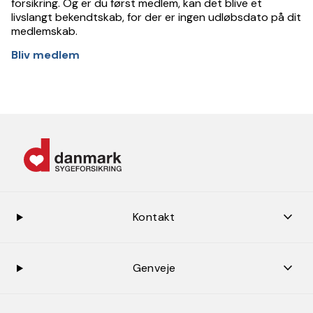
forsikring. Og er du først medlem, kan det blive et
livslangt bekendtskab, for der er ingen udløbsdato på dit
medlemskab.
Bliv medlem
keybo
Kontakt
keybo
Genveje