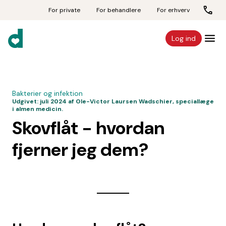
For private
For behandlere
For erhverv
Log ind
Bakterier og infektion
Udgivet:
juli 2024
af Ole-Victor Laursen Wadschier, speciallæge
i almen medicin.
Skovflåt - hvordan
fjerner jeg dem?