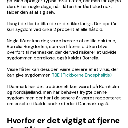
på. Man opdager typisk først flåten, når man får øje på
den. Efter nogle dage, når flåten har fået blod nok,
falder den af af sig selv.
I langt de fleste tilfælde er det ikke farligt. Der opstår
kun sygdom ved cirka 2 procent af alle flåtbid.
Nogle flåter kan dog være bærere af en lille bakterie,
Borrelia Burgdorferi, som via flåtens bid kan blive
overført til mennesker, der derved risikerer at udvikle
sygdommen borreliose, også kaldet Borrelia.
Visse flåter kan desuden være bærere af et virus, der
kan give sygdommen
TBE (Tickborne Encephalitis)
.
I Danmark har det traditionelt kun været på Bornholm
og Nordsjælland, man har behøvet frygte denne
sygdom, men der har i de senere år været rapporteret
om enkelte tilfælde andre steder i Danmark også.
Hvorfor er det vigtigt at fjerne