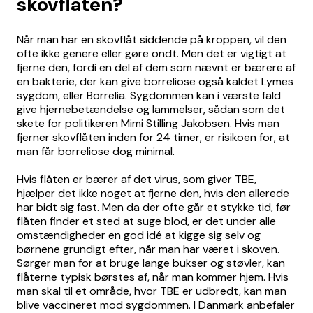
skovflåten?
Når man har en skovflåt siddende på kroppen, vil den
ofte ikke genere eller gøre ondt. Men det er vigtigt at
fjerne den, fordi en del af dem som nævnt er bærere af
en bakterie, der kan give borreliose også kaldet Lymes
sygdom, eller Borrelia. Sygdommen kan i værste fald
give hjernebetændelse og lammelser, sådan som det
skete for politikeren Mimi Stilling Jakobsen. Hvis man
fjerner skovflåten inden for 24 timer, er risikoen for, at
man får borreliose dog minimal.
Hvis flåten er bærer af det virus, som giver TBE,
hjælper det ikke noget at fjerne den, hvis den allerede
har bidt sig fast. Men da der ofte går et stykke tid, før
flåten finder et sted at suge blod, er det under alle
omstændigheder en god idé at kigge sig selv og
børnene grundigt efter, når man har været i skoven.
Sørger man for at bruge lange bukser og støvler, kan
flåterne typisk børstes af, når man kommer hjem. Hvis
man skal til et område, hvor TBE er udbredt, kan man
blive vaccineret mod sygdommen. I Danmark anbefaler