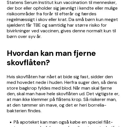
Statens Serum Institut kun vaccination til mennesker,
der bor eller opholder sig jævnligt i kendte eller mulige
risikoområder fra forår til efterår og færdes
regelmæssigt i skov eller krat. Da små børn kun meget
sjældent får TBE og samtidig har større risiko for
bivirkninger ved vaccinen, gives denne normalt kun til
børn over syv år.
Hvordan kan man fjerne
skovflåten?
Hvis skovflåten har nået at bide sig fast, sidder den
med hovedet nede i huden. Herfra suger den, så dens
store bagkrop fyldes med blod. Når man skal fjerne
den, skal man have hele skovflåten ud. Det vigtigste er,
at man ikke klemmer på flåtens krop. Så risikerer man,
at den tømmer sin mave, og det er heri borrelia-
bakterien findes.
På apoteket kan man også købe en speciel flåt-