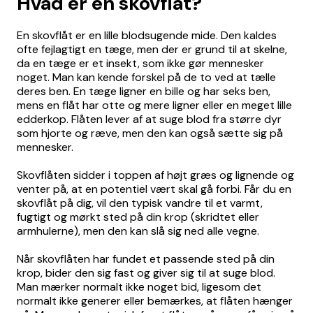
Hvad er en skovflåt?
En skovflåt er en lille blodsugende mide. Den kaldes
ofte fejlagtigt en tæge, men der er grund til at skelne,
da en tæge er et insekt, som ikke gør mennesker
noget. Man kan kende forskel på de to ved at tælle
deres ben. En tæge ligner en bille og har seks ben,
mens en flåt har otte og mere ligner eller en meget lille
edderkop. Flåten lever af at suge blod fra større dyr
som hjorte og ræve, men den kan også sætte sig på
mennesker.
Skovflåten sidder i toppen af højt græs og lignende og
venter på, at en potentiel vært skal gå forbi. Får du en
skovflåt på dig, vil den typisk vandre til et varmt,
fugtigt og mørkt sted på din krop (skridtet eller
armhulerne), men den kan slå sig ned alle vegne.
Når skovflåten har fundet et passende sted på din
krop, bider den sig fast og giver sig til at suge blod.
Man mærker normalt ikke noget bid, ligesom det
normalt ikke generer eller bemærkes, at flåten hænger