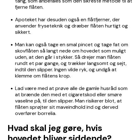
tang, som anbefales som den sikreste metode til at
fjerne flåten.
Apoteket har desuden også en flåtfjerner, der
anvender fryseteknik og dræber flåten hurtigt og
sikkert.
Man kan også tage en smal pincet og tage fat om
skovflåten så langt nede om hovedet som muligt
uden, at den går i stykker. Så drejer man flåten
rundt et par gange, og trækker langsomt og sejt,
indtil den slipper. Ingen vilde ryk, og undgå at
klemme om flåtens krop.
Lad være med at prøve alle de gamle husråd som
at brænde den med et cigaretskod eller smøre
vaseline på, til den slipper. Man risikerer blot, at
flåten sprøjter sit maveindhold ind og derved
overfører borrelia.
Hvad skal jeg gøre, hvis
hovedet bliver siddende?