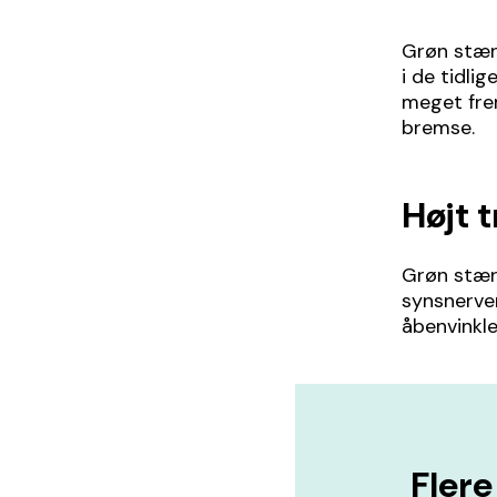
Grøn stær
i de tidli
meget fre
bremse.
Højt 
Grøn stær
synsnerven
åbenvinkle
Flere