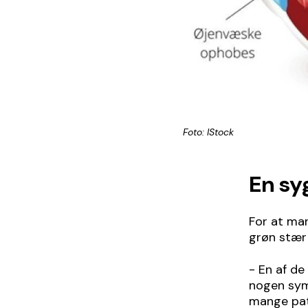
Foto: IStock
En s
For at man
grøn stær 
- En af de
nogen symp
mange pat