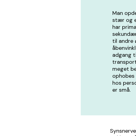
Man opde
stær og 
har prim
sekundær
til andr
åbenvinkl
adgang ti
transport
meget be
ophobes i
hos perso
er små.
Synsnerven