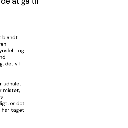
dé at gå til
t blandt
ven
ynsfelt, og
nd.
, det vil
r udhulet,
r mistet,
ns
gt, er det
 har taget