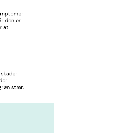
 symptomer
år den er
r at
 skader
der
grøn stær.