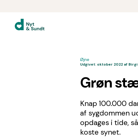
Øjne
Udgivet:
oktober 2022
af Birg
Grøn stær
Knap 100.000 dans
af sygdommen ude
opdages i tide, s
koste synet.