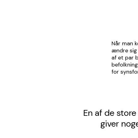
Når man k
ændre sig 
af et par b
befolkning
for synsfo
En af de stor
giver nog