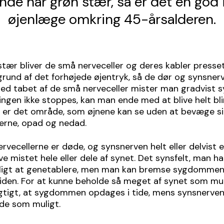
nde har grøn stær, så er det en god i
øjenlæge omkring 45-årsalderen.
tær bliver de små nerveceller og deres kabler presse
rund af det forhøjede øjentryk, så de dør og synsner
ed tabet af de små nerveceller mister man gradvist s
lingen ikke stoppes, kan man ende med at blive helt bli
 er det område, som øjnene kan se uden at bevæge sig
iderne, opad og nedad.
rvecellerne er døde, og synsnerven helt eller delvist e
ve mistet hele eller dele af synet. Det synsfelt, man ha
uligt at genetablere, men man kan bremse sygdomme
iden. For at kunne beholde så meget af synet som muli
igtigt, at sygdommen opdages i tide, mens synsnerven
ade som muligt.