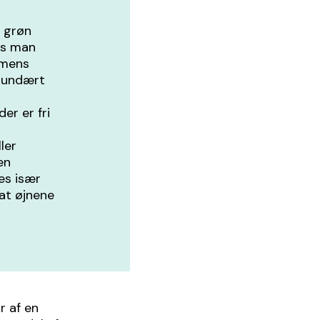
r grøn
is man
 mens
ekundært
er er fri
ler
en
es især
at øjnene
r af en