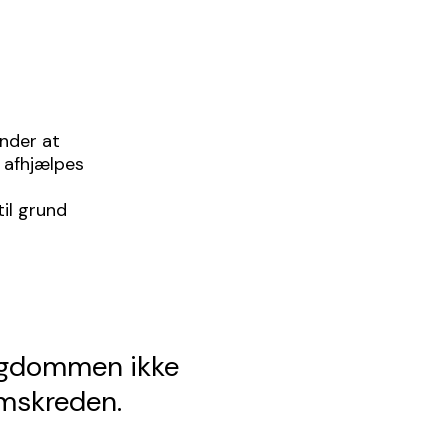
nder at
 afhjælpes
il grund
sygdommen ikke
emskreden.