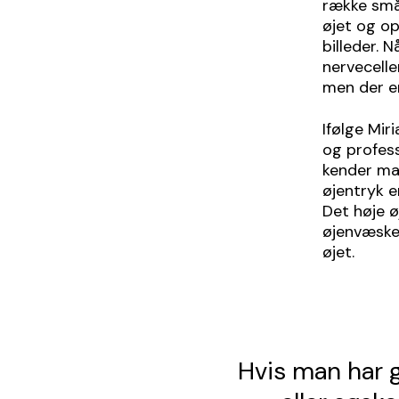
række små 
øjet og op
billeder. 
nervecelle
men der er
Ifølge Mi
og profess
kender man
øjentryk e
Det høje 
øjenvæske
øjet.
Hvis man har gr