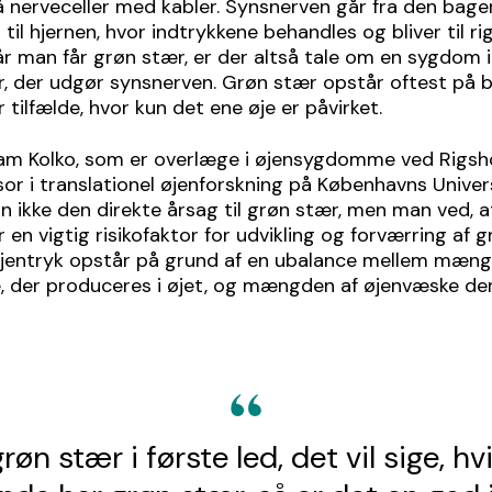
nerveceller med kabler. Synsnerven går fra den bager
 til hjernen, hvor indtrykkene behandles og bliver til ri
Når man får grøn stær, er der altså tale om en sygdom 
r, der udgør synsnerven. Grøn stær opstår oftest på 
 tilfælde, hvor kun det ene øje er påvirket.
riam Kolko, som er overlæge i øjensygdomme ved Rigsh
or i translationel øjenforskning på Københavns Univers
 ikke den direkte årsag til grøn stær, men man ved, a
r en vigtig risikofaktor for udvikling og forværring af g
øjentryk opstår på grund af en ubalance mellem mæng
, der produceres i øjet, og mængden af øjenvæske der
øn stær i første led, det vil sige, h