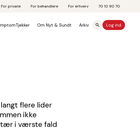
For private
For behandlere
For erhverv
70 10 90 70
mptomTjekker
Om Nyt & Sundt
Arkiv
Log ind
angt flere lider
dommen ikke
tær i værste fald