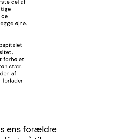
ste del af
gtige
i de
begge øjne,
ospitalet
itet,
t forhøjet
røn stær.
den af
 forlader
vis ens forældre