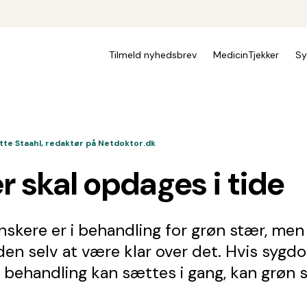
Tilmeld nyhedsbrev
MedicinTjekker
Sy
itte Staahl, redaktør på Netdoktor.dk
 skal opdages i tide
kere er i behandling for grøn stær, men l
n selv at være klar over det. Hvis syg
å behandling kan sættes i gang, kan grøn s