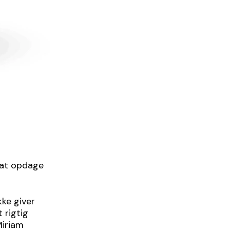
 at opdage
kke giver
 rigtig
Miriam