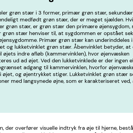
ler grøn stær i 3 former, primær grøn stær, sekundæ
endeligt medfødt grøn stær, der er meget sjælden. Hv
ær grøn stær, er grøn stær den primære øjensygdom,
 grøn stær henviser til, at sygdommen er opstået s
e øjensygdomme. Primær grøn stær kan underinddeles i
et og lukketvinklet grøn stær. Åbenvinklet betyder, at d
l øjets indre afløb (kammervinklen), hvor øjenvæsken
eres ud ad øjet. Ved den lukketvinklede er der ingen el
grænset adgang til kammervinklen, hvorfor øjenvæsk
 øjet, og øjentrykket stiger. Lukketvinklet grøn stær s
ner med langsynede øjne, som er karakteriseret ved, 
, der overfører visuelle indtryk fra øje til hjerne, bestå