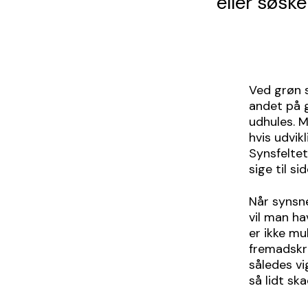
eller søske
Ved grøn s
andet på g
udhules. M
hvis udvik
Synsfeltet
sige til s
Når synsne
vil man ha
er ikke m
fremadskr
således v
så lidt sk