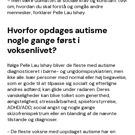
– men være udmattet af sociale krav og konstant tvivl
om, hvordan du skal forstå og omgås andre
mennesker, forklarer Pelle Lau Ishøy.
Hvorfor opdages autisme
nogle gange først i
voksenlivet?
Ifølge Pelle Lau Ishøy bliver de fleste med autisme
diagnosticeret i børne- og ungdomspsykiatrien, men
ikke alle. Især personer med normal eller høj begavelse,
som er gode til at tilpasse sig socialt og efterligne
andres adfærd, kan glide under radaren. Deres
vanskeligheder kan blive tolket som generthed,
ængstelighed, stresssårbarhed, spiseforstyrrelse,
ADHD/ADD, social angst og nogle gange
skizofrenispektrum eller en blanding af de nævnte
tilstande og diagnoser.
- De fleste voksne med uopdaget autisme har en