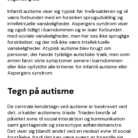
Infantil autisme viser sig typisk før treårsalderen og vil
være forbundet med en forsinket sprogudvikling og
intellektuelle vanskeligheder. Aspergers syndrom viser
sig også tidligt i barndommen og er især forbundet
med sociale vanskeligheder, men her ses ikke sproglige
forsinkelser, og der må ikke være intellektuelle
vanskeligheder. Atypisk autisme blev brugt om
personer, der havde tydelige autistiske træk, men som
enten først viste symptomer senere i barndommen
eller ikke opfyldte alle kriterier for infantil autisme eller
Aspergers syndrom.
Tegn på autisme
De centrale kendetegn ved autisme er beskrevet ved
det, vi kalder autismens triade. Triaden består af
påvirket evne til social interaktion og kommunikation
samt gentagende og stereotype adfærdsmønstre.
Det viser sig blandt andet ved en nedsat evne til social
forståelse, fordi det kan være svært at forestille sig,