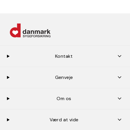
keybo
Kontakt
keybo
Genveje
keybo
Om os
keybo
Værd at vide