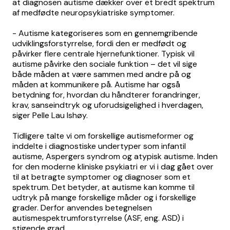
at diagnosen autisme dækker over et bredt spektrum
af medfødte neuropsykiatriske symptomer.
- Autisme kategoriseres som en gennemgribende
udviklingsforstyrrelse, fordi den er medfødt og
påvirker flere centrale hjernefunktioner. Typisk vil
autisme påvirke den sociale funktion – det vil sige
både måden at være sammen med andre på og
måden at kommunikere på. Autisme har også
betydning for, hvordan du håndterer forandringer,
krav, sanseindtryk og uforudsigelighed i hverdagen,
siger Pelle Lau Ishøy.
Tidligere talte vi om forskellige autismeformer og
inddelte i diagnostiske undertyper som infantil
autisme, Aspergers syndrom og atypisk autisme. Inden
for den moderne kliniske psykiatri er vi i dag gået over
til at betragte symptomer og diagnoser som et
spektrum. Det betyder, at autisme kan komme til
udtryk på mange forskellige måder og i forskellige
grader. Derfor anvendes betegnelsen
autismespektrumforstyrrelse (ASF, eng. ASD) i
stigende grad.