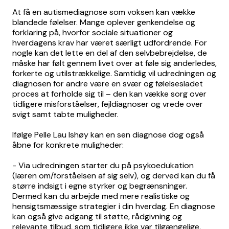
At få en autismediagnose som voksen kan vække
blandede følelser. Mange oplever genkendelse og
forklaring på, hvorfor sociale situationer og
hverdagens krav har været særligt udfordrende. For
nogle kan det lette en del af den selvbebrejdelse, de
måske har følt gennem livet over at føle sig anderledes,
forkerte og utilstrækkelige. Samtidig vil udredningen og
diagnosen for andre være en svær og følelsesladet
proces at forholde sig til – den kan vække sorg over
tidligere misforståelser, fejldiagnoser og vrede over
svigt samt tabte muligheder.
Ifølge Pelle Lau Ishøy kan en sen diagnose dog også
åbne for konkrete muligheder:
- Via udredningen starter du på psykoedukation
(læren om/forståelsen af sig selv), og derved kan du få
større indsigt i egne styrker og begrænsninger.
Dermed kan du arbejde med mere realistiske og
hensigtsmæssige strategier i din hverdag. En diagnose
kan også give adgang til støtte, rådgivning og
relevante tilbud, som tidligere ikke var tilgængelige,