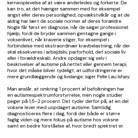
kerneoplevelse af at være anderledes og forkerte. De
kan tro, at det hænger sammen med for eksempel
angst eller deres personlighed, opvækstvilkår og at de
aldrig har lært de sociale normer af deres forældre.
Nogle får først en diagnose, når de søger professionel
hjælp, fordi de bryder sammen gentagne gange i
voksenlivet, når kravene stiger, for eksempel i
forbindelse med ekstraordinær kravbelastning, når der
skal eksekveres i arbejdsliv, parforhold, det sociale liv
eller i forældreskab. Andre opdager sig selv i
beskrivelser af autisme på nettet eller gennem terapi,
hvor det måske bliver tydeligt, at udfordringerne er
mere grundlæggende og livslange, siger Pelle Lau Ishøy.
Man anslår, at omkring 1 procent af befolkningen har
en autismespektrumforstyrrelse, men nogle studier
peger på 1,5–2 procent. Det tyder derfor på, at en del
voksne lever med uopdaget autisme. Samtidig
diagnosticeres flere i dag, fordi der både er større
faglig viden og mere fokus på autisme hos voksne
samt en bedre forståelse af, hvor bredt spektret er.