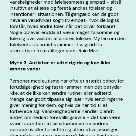
vanskeligheder med følelsesmæssig empati – altså
intuitivt at aflæse og forstå andres følelser og
intentioner i situationen. Til gengæld kan de godt
have en veludviklet kognitiv empati, hvor de logisk
forstår, hvad andre føler, når det bliver forklaret.
Nogle oplever endda at være meget følsomme og
føle sig overvældet af andres følelser. Myten om den
følelseskolde autist stammer i høj grad fra
stereotype fremstillinger som i Rain Man.
Myte 3: Autister er altid rigide og kan ikke
ændre vaner
Personer med autisme har ofte et stærkt behov for
forudsigelighed og faste rammer, men det betyder
ikke, at de ikke kan ændre rutiner eller adfærd.
Mange kan godt tilpasse sig, især hvis ændringerne
giver mening for dem, og hvis de har tid til at
forberede sig. Vanskelighederne handler blandt
andet om nedsat forestillingsevne – det kan være
svært spontant at se situationen fra andres
perspektiv eller forestille sig alternative løsninger
eller måder at gøre tingene på. Men de fleste kan