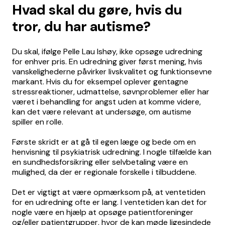
Hvad skal du gøre, hvis du
tror, du har autisme?
Du skal, ifølge Pelle Lau Ishøy, ikke opsøge udredning
for enhver pris. En udredning giver først mening, hvis
vanskelighederne påvirker livskvalitet og funktionsevne
markant. Hvis du for eksempel oplever gentagne
stressreaktioner, udmattelse, søvnproblemer eller har
været i behandling for angst uden at komme videre,
kan det være relevant at undersøge, om autisme
spiller en rolle.
Første skridt er at gå til egen læge og bede om en
henvisning til psykiatrisk udredning. I nogle tilfælde kan
en sundhedsforsikring eller selvbetaling være en
mulighed, da der er regionale forskelle i tilbuddene.
Det er vigtigt at være opmærksom på, at ventetiden
for en udredning ofte er lang. I ventetiden kan det for
nogle være en hjælp at opsøge patientforeninger
og/eller patientgrupper, hvor de kan møde ligesindede