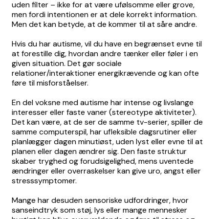
uden filter – ikke for at være ufølsomme eller grove,
men fordi intentionen er at dele korrekt information.
Men det kan betyde, at de kommer til at såre andre.
Hvis du har autisme, vil du have en begrænset evne til
at forestille dig, hvordan andre tænker eller føler i en
given situation. Det gør sociale
relationer/interaktioner energikrævende og kan ofte
føre til misforståelser.
En del voksne med autisme har intense og livslange
interesser eller faste vaner (stereotype aktiviteter).
Det kan være, at de ser de samme tv-serier, spiller de
samme computerspil, har ufleksible dagsrutiner eller
planlægger dagen minutiøst, uden lyst eller evne til at
planen eller dagen ændrer sig. Den faste struktur
skaber tryghed og forudsigelighed, mens uventede
ændringer eller overraskelser kan give uro, angst eller
stresssymptomer.
Mange har desuden sensoriske udfordringer, hvor
sanseindtryk som støj, lys eller mange mennesker