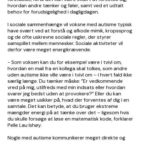
hvordan andre tænker og føler, samt ved et udtalt
behov for forudsigelighed i dagligdagen.
I sociale sammenhænge vil voksne med autisme typisk
have svært ved at forstå og afkode mimik, kropssprog
og de ofte uskrevne sociale regler, der styrer
samspillet mellem mennesker. Sociale aktiviteter vil
derfor være meget energikrævende.
- Som voksen kan du for eksempel være i tvivl om,
hvordan en mail fra en kollega skal tolkes, som andre
uden autisme ikke ville være i tvivl om – i hvert fald ikke
særlig længe. Du tænker måske: ”Er vedkommende
vred på mig, utilfreds med min indsats eller hvordan
svarer jeg bedst uden at provokere?” Eller du kan
være meget usikker på, hvad der forventes af dig i en
samtale. Det kan betyde, at du bruger ekstreme
mængder energi på at tænke over det – ligesom hvis
du skulle forsøge at løse en matematisk kode, forklarer
Pelle Lau Ishøy.
Nogle med autisme kommunikerer meget direkte og