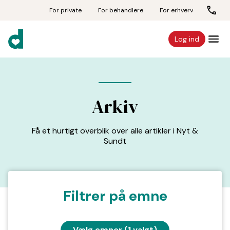
For private
For behandlere
For erhverv
Log ind
Arkiv
Få et hurtigt overblik over alle artikler i Nyt &
Sundt
Filtrer på emne
Vælg emner (1
valgt)