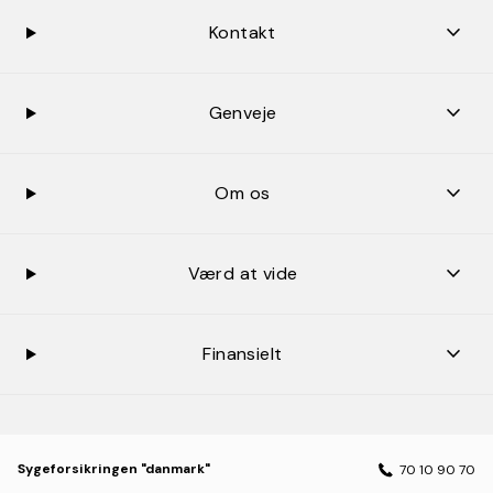
keybo
Kontakt
keybo
Genveje
keybo
Om os
keybo
Værd at vide
keybo
Finansielt
Sygeforsikringen "danmark"
70 10 90 70