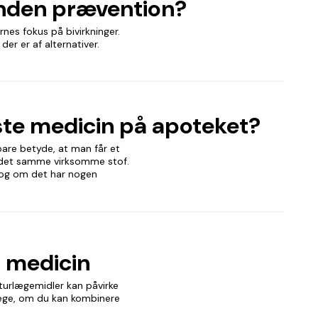
 anden prævention?
rnes fokus på bivirkninger.
der er af alternativer.
gste medicin på apoteket?
 bare betyde, at man får et
r det samme virksomme stof.
, og om det har nogen
n medicin
urlægemidler kan påvirke
 læge, om du kan kombinere