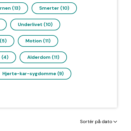
rnen (13)
Smerter (10)
Underlivet (10)
(5)
Motion (11)
 (4)
Alderdom (11)
Hjerte-kar-sygdomme (9)