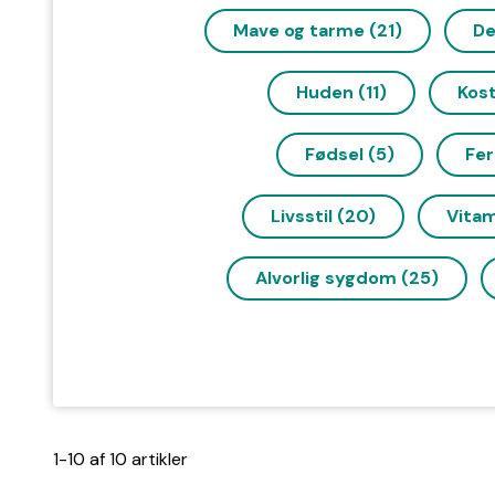
Mave og tarme (21)
De
Huden (11)
Kost
Fødsel (5)
Fer
Livsstil (20)
Vitam
Alvorlig sygdom (25)
1-10 af 10 artikler