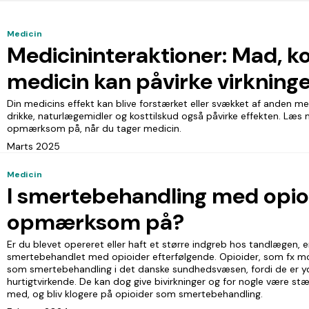
Medicin
Medicininteraktioner: Mad, k
medicin kan påvirke virkninge
Din medicins effekt kan blive forstærket eller svækket af anden me
drikke, naturlægemidler og kosttilskud også påvirke effekten. Læs
opmærksom på, når du tager medicin.
Marts 2025
Medicin
I smertebehandling med opio
opmærksom på?
Er du blevet opereret eller haft et større indgreb hos tandlægen, 
smertebehandlet med opioider efterfølgende. Opioider, som fx mor
som smertebehandling i det danske sundhedsvæsen, fordi de er yd
hurtigtvirkende. De kan dog give bivirkninger og for nogle være s
med, og bliv klogere på opioider som smertebehandling.