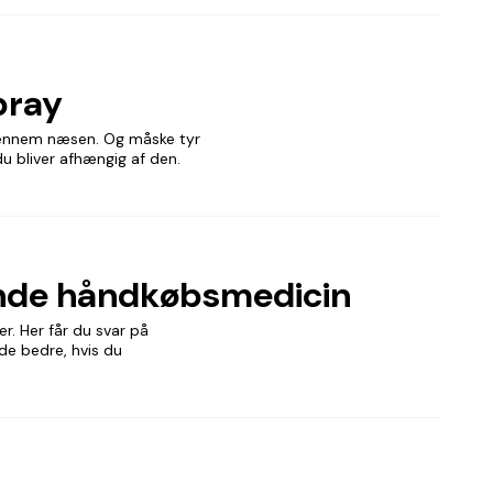
pray
t gennem næsen. Og måske tyr
du bliver afhængig af den.
ende håndkøbsmedicin
r. Her får du svar på
de bedre, hvis du