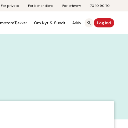
For private
For behandlere
For erhverv
70 10 90 70
mptomTjekker
Om Nyt & Sundt
Arkiv
Log ind