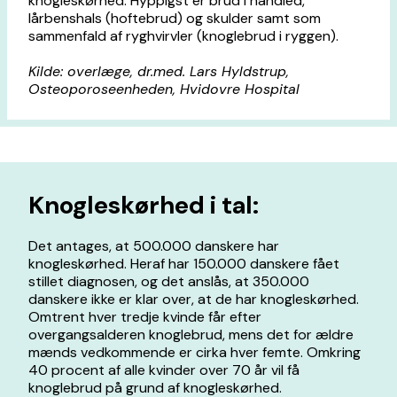
knogleskørhed. Hyppigst er brud i håndled,
lårbenshals (hoftebrud) og skulder samt som
sammenfald af ryghvirvler (knoglebrud i ryggen).
Kilde: overlæge, dr.med. Lars Hyldstrup,
Osteoporoseenheden, Hvidovre Hospital
Knogleskørhed i tal:
Det antages, at 500.000 danskere har
knogleskørhed. Heraf har 150.000 danskere fået
stillet diagnosen, og det anslås, at 350.000
danskere ikke er klar over, at de har knogleskørhed.
Omtrent hver tredje kvinde får efter
overgangsalderen knoglebrud, mens det for ældre
mænds vedkommende er cirka hver femte. Omkring
40 procent af alle kvinder over 70 år vil få
knoglebrud på grund af knogleskørhed.