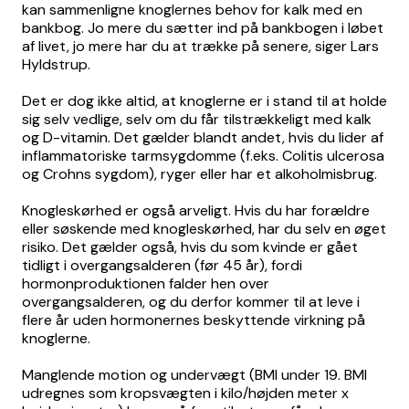
kan sammenligne knoglernes behov for kalk med en
bankbog. Jo mere du sætter ind på bankbogen i løbet
af livet, jo mere har du at trække på senere, siger Lars
Hyldstrup.
Det er dog ikke altid, at knoglerne er i stand til at holde
sig selv vedlige, selv om du får tilstrækkeligt med kalk
og D-vitamin. Det gælder blandt andet, hvis du lider af
inflammatoriske tarmsygdomme (f.eks. Colitis ulcerosa
og Crohns sygdom), ryger eller har et alkoholmisbrug.
Knogleskørhed er også arveligt. Hvis du har forældre
eller søskende med knogleskørhed, har du selv en øget
risiko. Det gælder også, hvis du som kvinde er gået
tidligt i overgangsalderen (før 45 år), fordi
hormonproduktionen falder hen over
overgangsalderen, og du derfor kommer til at leve i
flere år uden hormonernes beskyttende virkning på
knoglerne.
Manglende motion og undervægt (BMI under 19. BMI
udregnes som kropsvægten i kilo/højden meter x