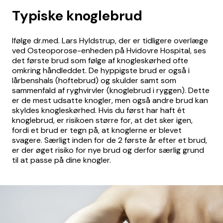
Typiske knoglebrud
Ifølge dr.med. Lars Hyldstrup, der er tidligere overlæge
ved Osteoporose-enheden på Hvidovre Hospital, ses
det første brud som følge af knogleskørhed ofte
omkring håndleddet. De hyppigste brud er også i
lårbenshals (hoftebrud) og skulder samt som
sammenfald af ryghvirvler (knoglebrud i ryggen). Dette
er de mest udsatte knogler, men også andre brud kan
skyldes knogleskørhed. Hvis du først har haft ét
knoglebrud, er risikoen større for, at det sker igen,
fordi et brud er tegn på, at knoglerne er blevet
svagere. Særligt inden for de 2 første år efter et brud,
er der øget risiko for nye brud og derfor særlig grund
til at passe på dine knogler.