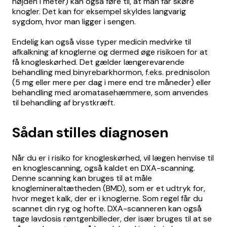
højden i meter) kan også føre til, at man får skøre
knogler. Det kan for eksempel skyldes langvarig
sygdom, hvor man ligger i sengen.
Endelig kan også visse typer medicin medvirke til
afkalkning af knoglerne og dermed øge risikoen for at
få knogleskørhed. Det gælder længerevarende
behandling med binyrebarkhormon, f.eks. prednisolon
(5 mg eller mere per dag i mere end tre måneder) eller
behandling med aromatasehæmmere, som anvendes
til behandling af brystkræft.
Sådan stilles diagnosen
Når du er i risiko for knogleskørhed, vil lægen henvise til
en knoglescanning, også kaldet en DXA-scanning.
Denne scanning kan bruges til at måle
knoglemineraltætheden (BMD), som er et udtryk for,
hvor meget kalk, der er i knoglerne. Som regel får du
scannet din ryg og hofte. DXA-scanneren kan også
tage lavdosis røntgenbilleder, der især bruges til at se