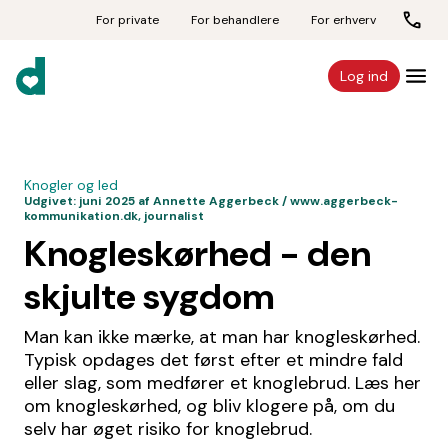
For private
For behandlere
For erhverv
Log ind
Knogler og led
Udgivet:
juni 2025
af Annette Aggerbeck / www.aggerbeck-
kommunikation.dk, journalist
Knogleskørhed - den
skjulte sygdom
Man kan ikke mærke, at man har knogleskørhed.
Typisk opdages det først efter et mindre fald
eller slag, som medfører et knoglebrud. Læs her
om knogleskørhed, og bliv klogere på, om du
selv har øget risiko for knoglebrud.