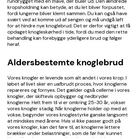
rundrygget med en mave, der buler ud. Den ændrede
kropsholdning kan betyde, at du let bliver forpustet,
fordi lungerne bliver klemt sammen. Du kan også have
svært ved at komme ud af sengen og må undgå løft
for at hindre nye knoglebrud. Det er derfor vigtigt at få
opdaget knogleskørhed i tide, fordi du med den rette
behandling kan forebygge yderligere brud og følger
heraf.
Aldersbestemte knoglebrud
Vores knogler er levende som alt andet i vores krop. I
løbet af livet sker en uafbrudt proces, hvor knoglerne
repareres og fornyes. Det gælder også cellerne i vores
knogler, der skiftevis opbygger og nedbryder
knoglerne. Helt frem til vi er omkring 25-30 år, vokser
vores knogler stadig. Når knoglerne holder op med at
vokse, begynder vores knoglestyrke ganske langsomt
at mindskes med årene. Hvis vi ikke passer godt på
vores knogler, kan det føre til, at knoglerne lettere
brækker under belastninger, som de før har kunnet