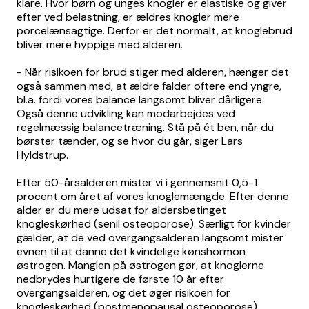
klare. Hvor børn og unges knogler er elastiske og giver
efter ved belastning, er ældres knogler mere
porcelænsagtige. Derfor er det normalt, at knoglebrud
bliver mere hyppige med alderen.
- Når risikoen for brud stiger med alderen, hænger det
også sammen med, at ældre falder oftere end yngre,
bl.a. fordi vores balance langsomt bliver dårligere.
Også denne udvikling kan modarbejdes ved
regelmæssig balancetræning. Stå på ét ben, når du
børster tænder, og se hvor du går, siger Lars
Hyldstrup.
Efter 50-årsalderen mister vi i gennemsnit 0,5-1
procent om året af vores knoglemængde. Efter denne
alder er du mere udsat for aldersbetinget
knogleskørhed (senil osteoporose). Særligt for kvinder
gælder, at de ved overgangsalderen langsomt mister
evnen til at danne det kvindelige kønshormon
østrogen. Manglen på østrogen gør, at knoglerne
nedbrydes hurtigere de første 10 år efter
overgangsalderen, og det øger risikoen for
knogleskørhed (postmenopausal osteoporose).