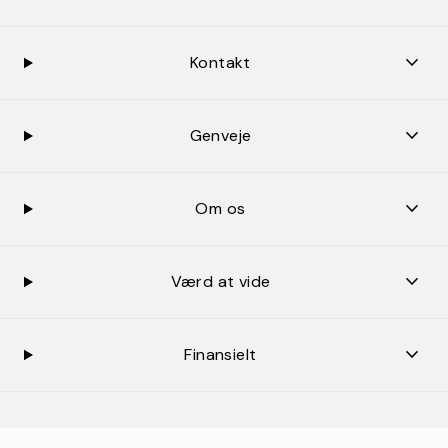
keybo
Kontakt
keybo
Genveje
keybo
Om os
keybo
Værd at vide
keybo
Finansielt