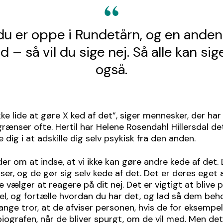
t du er oppe i Rundetårn, og en and
d – så vil du sige nej. Så alle kan sig
også.
kke lide at gøre X ked af det”, siger mennesker, der ha
rænser ofte. Hertil har Helene Rosendahl Hillersdal det
e dig i at adskille dig selv psykisk fra den anden.
er om at indse, at vi ikke kan gøre andre kede af det. 
lser, og de gør sig selv kede af det. Det er deres eget 
 vælger at reagere på dit nej. Det er vigtigt at blive 
l, og fortælle hvordan du har det, og lad så dem beh
Mange tror, at de afviser personen, hvis de for eksempel
i biografen, når de bliver spurgt, om de vil med. Men det