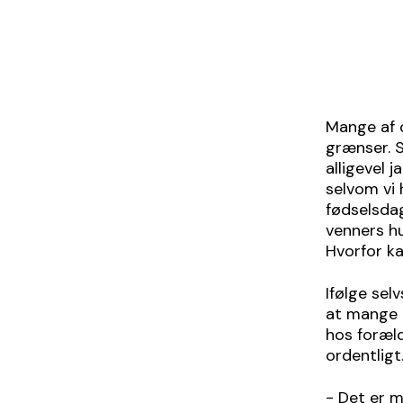
Mange af 
grænser. S
alligevel j
selvom vi 
fødselsdag
venners hu
Hvorfor ka
Ifølge sel
at mange a
hos foræld
ordentligt
- Det er m