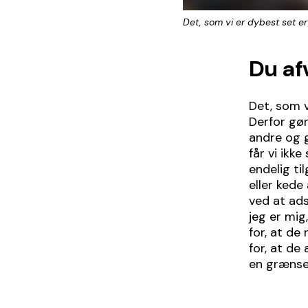
Det, som vi er dybest set er 
Du af
Det, som v
Derfor gør 
andre og g
får vi ikke
endelig ti
eller kede
ved at ads
jeg er mig
for, at de
for, at de
en grænse