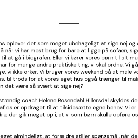
os oplever det som meget ubehageligt at sige nej og
å når vi har mest brug for bare at ligge på sofaen, sige
a til at gå i biografen. Eller vi kører vores børn til alt mu
har for mange andre praktiske ting, vi skal ordne. Vi gå
e, vi ikke orker. Vi bruger vores weekend på at male v
s, til trods for at vores eget hus også trænger til mal
n det være så svært at sige nej?
vstændig coach Helene Rosendahl Hillersdal skyldes det
f os er opdraget til at tilsidesætte egne behov. Vi er
re, der gik meget op i, at vi som børn skulle opføre os
.
eget almindeligt, at forældre stiller spørgsmål, når de 