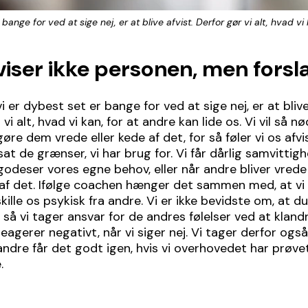
bange for ved at sige nej, er at blive afvist. Derfor gør vi alt, hvad vi 
viser ikke personen, men forsl
i er dybest set er bange for ved at sige nej, er at blive
vi alt, hvad vi kan, for at andre kan lide os. Vi vil så n
øre dem vrede eller kede af det, for så føler vi os afvi
 sat de grænser, vi har brug for. Vi får dårlig samvittigh
lgodeser vores egne behov, eller når andre bliver vrede
 af det. Ifølge coachen hænger det sammen med, at vi
kille os psykisk fra andre. Vi er ikke bevidste om, at du
, så vi tager ansvar for de andres følelser ved at kland
 reagerer negativt, når vi siger nej. Vi tager derfor ogs
 andre får det godt igen, hvis vi overhovedet har prøv
.