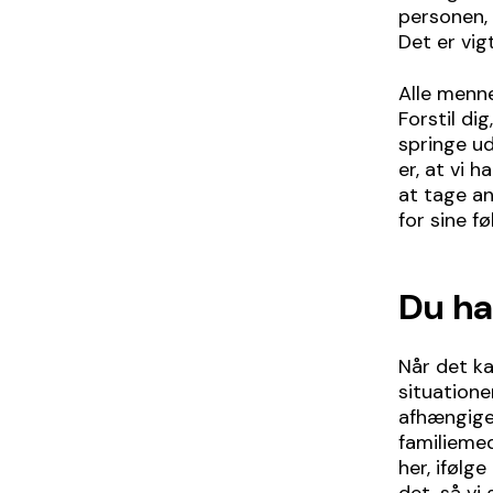
personen, 
Det er vigt
Alle menn
Forstil di
springe ud
er, at vi 
at tage an
for sine fø
Du ha
Når det ka
situatione
afhængige 
familiemed
her, ifølg