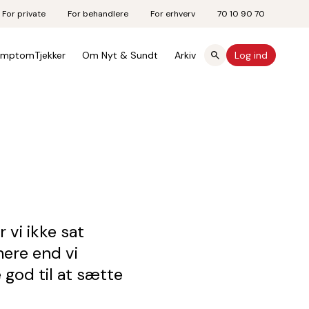
For private
For behandlere
For erhverv
70 10 90 70
mptomTjekker
Om Nyt & Sundt
Arkiv
Log ind
 vi ikke sat
mere end vi
 god til at sætte