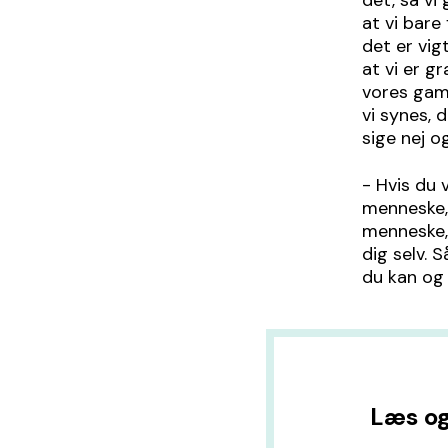
det, så vi 
at vi bare
det er vig
at vi er g
vores gaml
vi synes, 
sige nej og
- Hvis du 
menneske, 
menneske, 
dig selv. 
du kan og 
Læs og