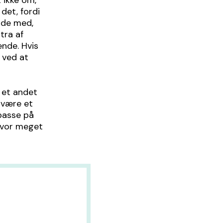
t ikke om,
det, fordi
ende med,
tra af
ende. Hvis
 ved at
l et andet
l være et
 passe på
 hvor meget