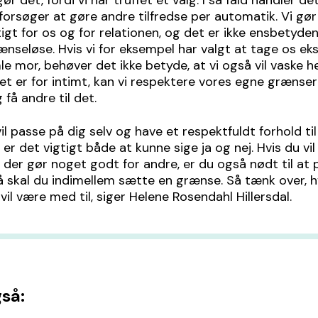
gør det, fordi vi har truffet et valg. I så fald handler de
 forsøger at gøre andre tilfredse per automatik. Vi gør 
tigt for os og for relationen, og det er ikke ensbetyd
rænseløse. Hvis vi for eksempel har valgt at tage os eks
e mor, behøver det ikke betyde, at vi også vil vaske h
det er for intimt, kan vi respektere vores egne grænser
 få andre til det.
vil passe på dig selv og have et respektfuldt forhold ti
er det vigtigt både at kunne sige ja og nej. Hvis du vi
der gør noget godt for andre, er du også nødt til at
Så skal du indimellem sætte en grænse. Så tænk over,
vil være med til, siger Helene Rosendahl Hillersdal.
så: