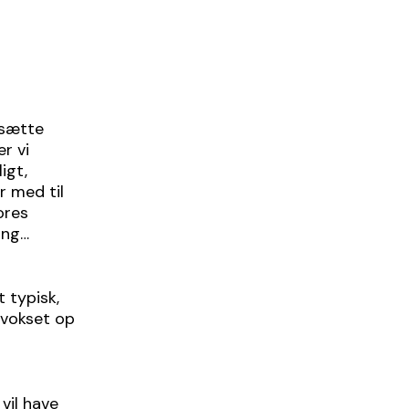
 sætte
r vi
ligt,
r med til
ores
ing…
 typisk,
 vokset op
vil have