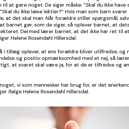
 til at gøre noget. De siger måske: ”Skal du ikke have 
: ”Skal du ikke læse lektier?” Hvis man som barn svarer n
e, at det skal man. Når forældre stiller spørgsmål, se
 at barnet gør, som de siger, så oplever barnet, at dets
pekteret. Dermed lærer barnet, at det ikke har ret til 
iger Helene Rosendahl Hillersdal.
 i tillæg oplever, at ens forældre bliver utilfredse, og
endelse og positiv opmærksomhed med et nej, så lære
igt, at svaret skal være ja, for at de er tilfredse og 
noget, vi som mennesker har brug for, er det anerkend
er ifølge Helene Rosendahl Hillersdal.