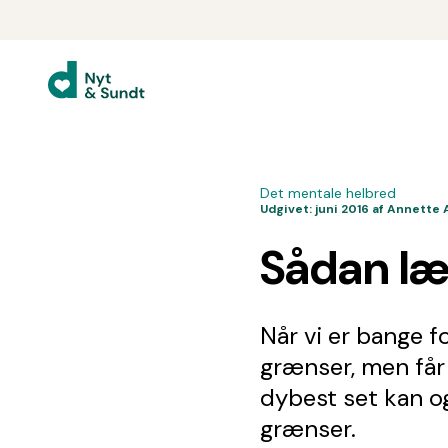
Det mentale helbred
Udgivet:
juni 2016
af Annette A
Sådan lær
Når vi er bange fo
grænser, men får 
dybest set kan og
grænser.