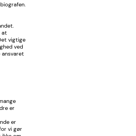
 biografen.
andet.
 at
Det vigtige
tighed ved
e ansvaret
i mange
dre er
ende er
for vi gør