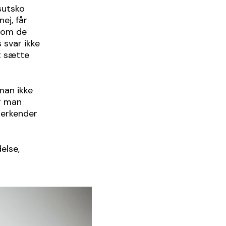
sutsko
ej, får
lvom de
 svar ikke
at sætte
 man ikke
r man
anerkender
else,