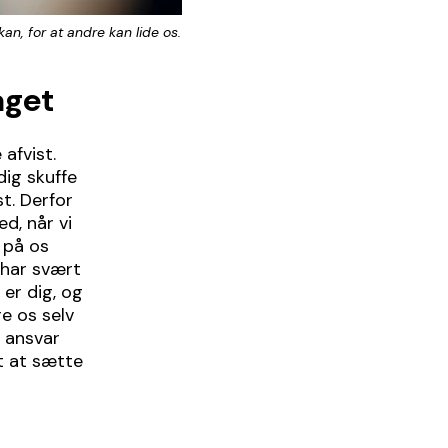
kan, for at andre kan lide os.
aget
 afvist.
ødig skuffe
st. Derfor
ed, når vi
 på os
 har svært
 er dig, og
re os selv
å ansvar
et at sætte