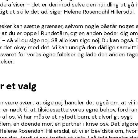
de afviser – det er derimod selve den handling at gå i
igt at skille det ad, siger Helene Rosendahl Hillersdal.
esker kan sætte grænser, selvom nogle påstår noget 
g, at du er oppe i Rundetårn, og en anden beder dig om
 – så vil du sige nej. Så alle kan sige nej. Du kan også. 
har det okay med det. Vi kan undgå den dårlige samvit
svaret for vores egne følelser og lade den anden tag
lelser.
r et valg
n være svært at sige nej, handler det også om, at vi 
r er nødt til at tilsidesætte vores egne behov, fordi an
af os. Vi har måske et nyfødt barn, et alvorligt sygt
lem, en døende mor, en partner i krise osv. Det afgør
e Helene Rosendahl Hillersdal, at vi er bevidste om, hvor