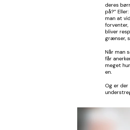
deres børn
på?” Eller
man at vid
forventer,
bliver res
grænser, s
Når man så
får anerk
meget hurt
en.
Og er der 
understreg