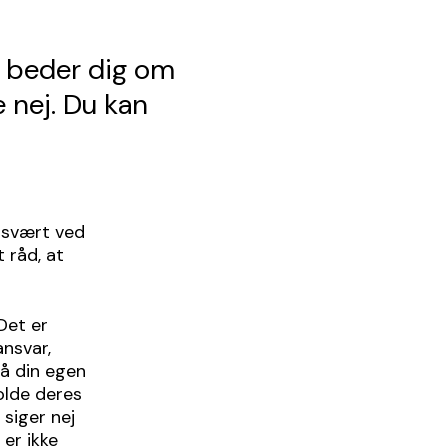
en beder dig om
e nej. Du kan
r svært ved
 råd, at
Det er
ansvar,
på din egen
olde deres
 siger nej
 er ikke