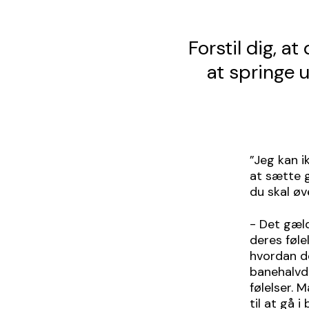
Forstil dig, a
at springe u
”Jeg kan i
at sætte g
du skal øv
- Det gæld
deres føle
hvordan de
banehalvde
følelser. 
til at gå 