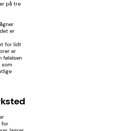
ær på tre
vågner
ndet er
t for lidt
orer er
 følelsen
, som
tlige
rksted
er
 for
er, lagrer