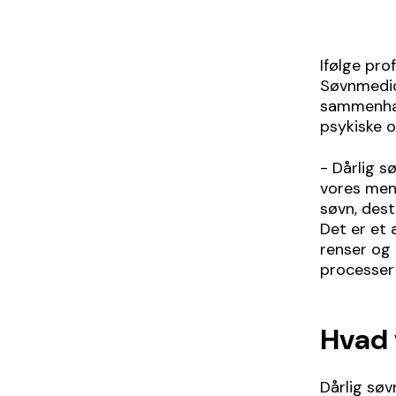
Ifølge pr
Søvnmedic
sammenhæn
psykiske o
- Dårlig s
vores ment
søvn, dest
Det er et 
renser og 
processer 
Hvad 
Dårlig søv