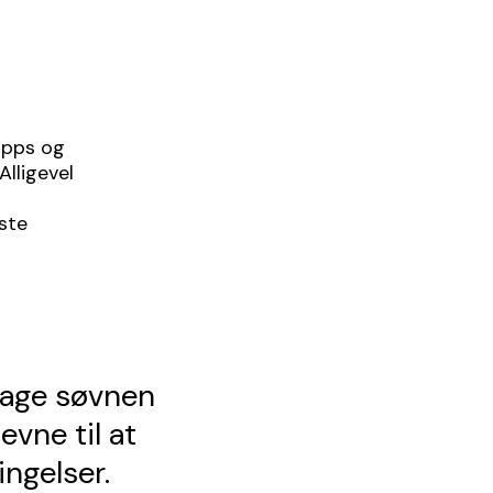
napps og
lligevel
este
 tage søvnen
vne til at
ingelser.