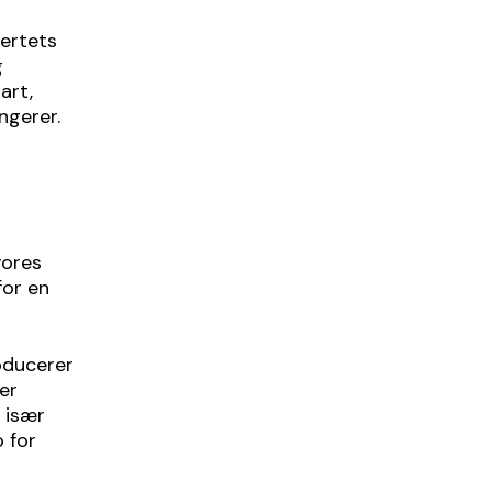
jertets
g
art,
ngerer.
vores
for en
oducerer
er
 især
o for