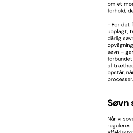
om et møns
forhold, d
- For det 
uoplagt, t
dårlig søv
opvågning 
søvn – gan
forbundet 
af træthed
opstår, nå
processer.
Søvn 
Når vi sov
reguleres.
affaldssto