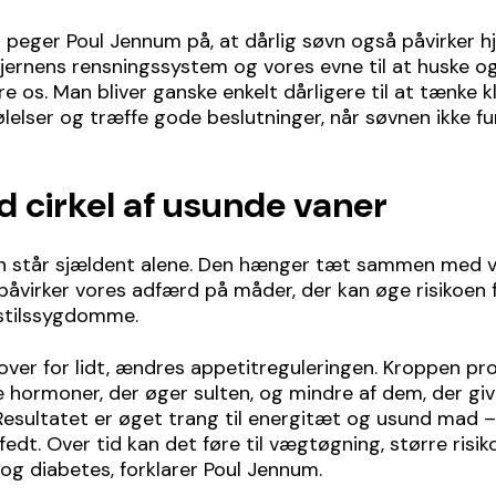
peger Poul Jennum på, at dårlig søvn også påvirker h
hjernens rensningssystem og vores evne til at huske o
e os. Man bliver ganske enkelt dårligere til at tænke kl
ølelser og træffe gode beslutninger, når søvnen ikke fu
d cirkel af usunde vaner
vn står sjældent alene. Den hænger tæt sammen med 
g påvirker vores adfærd på måder, der kan øge risikoen 
sstilssygdomme.
over for lidt, ændres appetitreguleringen. Kroppen pr
 hormoner, der øger sulten, og mindre af dem, der giv
esultatet er øget trang til energitæt og usund mad –
fedt. Over tid kan det føre til vægtøgning, større risik
g diabetes, forklarer Poul Jennum.