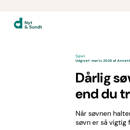
Søvn
Udgivet:
marts 2026
af Annet
Dårlig sø
end du t
Når søvnen halter
søvn er så vigtig