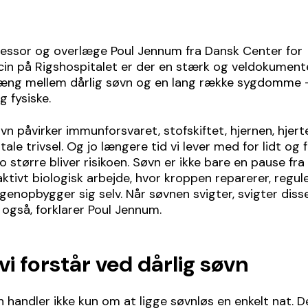
ofessor og overlæge Poul Jennum fra Dansk Center for
in på Rigshospitalet er der en stærk og veldokument
g mellem dårlig søvn og en lang række sygdomme 
g fysiske.
øvn påvirker immunforsvaret, stofskiftet, hjernen, hjert
ale trivsel. Og jo længere tid vi lever med for lidt og f
o større bliver risikoen. Søvn er ikke bare en pause fra
aktivt biologisk arbejde, hvor kroppen reparerer, regule
genopbygger sig selv. Når søvnen svigter, svigter diss
også, forklarer Poul Jennum.
vi forstår ved dårlig søvn
n handler ikke kun om at ligge søvnløs en enkelt nat. D