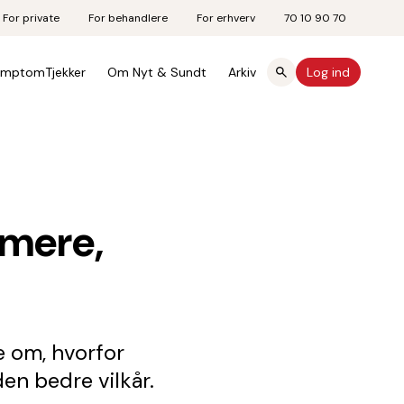
For private
For behandlere
For erhverv
70 10 90 70
mptomTjekker
Om Nyt & Sundt
Arkiv
Log ind
 mere,
e om, hvorfor
den bedre vilkår.