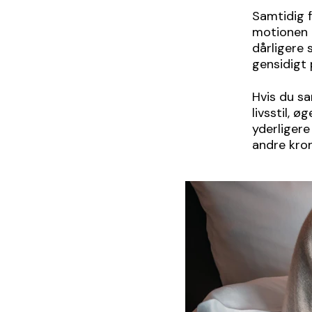
Samtidig f
motionen o
dårligere 
gensidigt 
Hvis du sa
livsstil, 
yderligere
andre kro