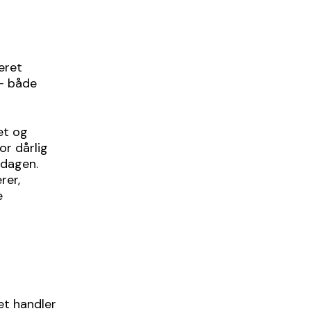
eret
– både
et og
or dårlig
 dagen.
rer,
e
et handler