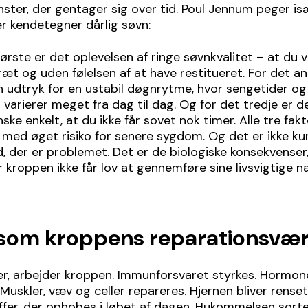
ter, der gentager sig over tid. Poul Jennum peger is
er kendetegner dårlig søvn:
første er det oplevelsen af ringe søvnkvalitet – at du 
ræt og uden følelsen af at have restitueret. For det a
n udtryk for en ustabil døgnrytme, hvor sengetider og
varierer meget fra dag til dag. Og for det tredje er de
ske enkelt, at du ikke får sovet nok timer. Alle tre fakt
med øget risiko for senere sygdom. Og det er ikke kun
, der er problemet. Det er de biologiske konsekvenser
r kroppen ikke får lov at gennemføre sine livsvigtige na
som kroppens reparationsvæ
er, arbejder kroppen. Immunforsvaret styrkes. Hormon
 Muskler, væv og celler repareres. Hjernen bliver renset
ffer, der ophobes i løbet af dagen. Hukommelsen sorter