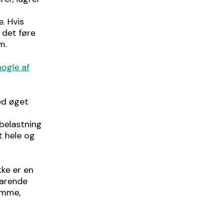
. Hvis
n det føre
m.
nogle af
ed øget
 belastning
t hele og
kke er en
varende
omme,