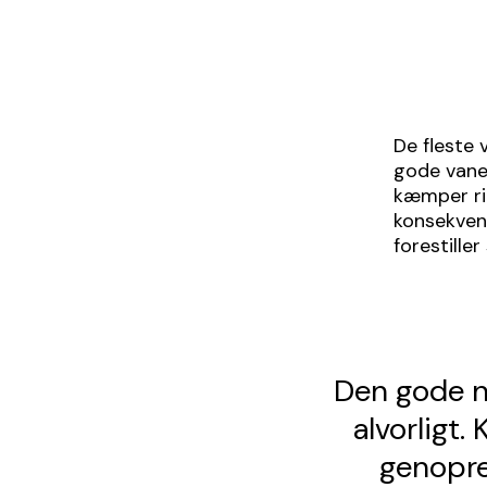
De fleste 
gode vaner
kæmper rig
konsekvens
forestiller 
Den gode ny
alvorligt
genopret