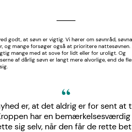
ved godt, at søvn er vigtig. Vi hører om søvnråd, søv
, og mange forsøger også at prioritere nattesøvnen. A
tig mange med at sove for lidt eller for uroligt. Og
erne af dårlig søvn er langt mere alvorlige, end de fl
sig.
hed er, at det aldrig er for sent at
. Kroppen har en bemærkelsesværdig e
te sig selv, når den får de rette bet