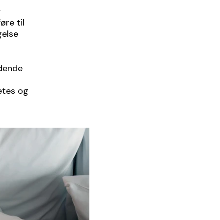
r
øre til
gelse
ddende
r
etes og