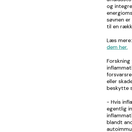
og integre
energiomsæ
søvnen er 
til en ræk
Læs mere
dem her.
Forskning
inflammati
forsvarsre
eller skad
beskytte s
- Hvis inf
egentlig i
inflammati
blandt an
autoimmune