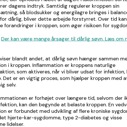
rer dagens indtryk. Samtidig regulerer kroppen sin
tning, så blodsukker og energilagre bringes i balance
for dårlig, bliver dette arbejde forstyrret. Over tid ka
ke forandringer i kroppen, som øger risikoen for sygdo
:
Der kan være mange årsager til dårlig søvn. Læs om 
 viser blandt andet, at dårlig søvn hænger sammen m
on i kroppen. Inflammation er kroppens naturlige
aktion, som aktiveres, når vi bliver udsat for infektion,
e. Det er en vigtig proces, som hjælper kroppen med a
ig selv.
lammationen er forhøjet over længere tid, selvom der i
nfektion, kan den begynde at belaste kroppen. En ved
on er forbundet med udvikling af flere kroniske sygd
det hjerte-kar-sygdomme, type 2-diabetes og visse
 lidelser.