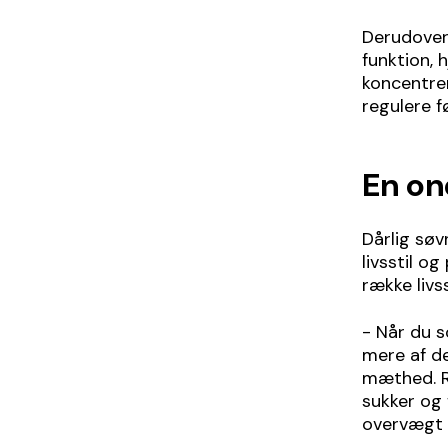
Derudover 
funktion, 
koncentrer
regulere f
En on
Dårlig sø
livsstil o
række liv
- Når du s
mere af de
mæthed. R
sukker og 
overvægt o