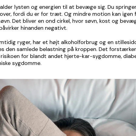
alder lysten og energien til at bevæge sig. Du springe
ver, fordi du er for træt. Og mindre motion kan igen f
søvn. Det bliver en ond cirkel, hvor søvn, kost og bevæ
påvirker hinanden negativt.
mtidig ryger, har et højt alkoholforbrug og en stillesi
øges den samlede belastning på kroppen. Det forstærke
 risikoen for blandt andet hjerte-kar-sygdomme, diab
niske sygdomme.