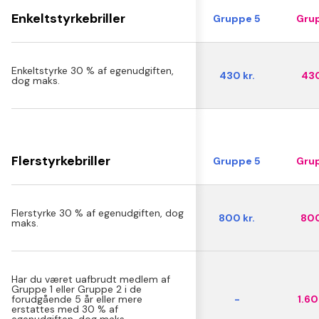
Enkeltstyrkebriller
Gruppe 5
Grup
Enkeltstyrke 30 % af egenudgiften,
430 kr.
430
dog maks.
Flerstyrkebriller
Gruppe 5
Grup
Flerstyrke 30 % af egenudgiften, dog
800 kr.
800
maks.
Har du været uafbrudt medlem af
Gruppe 1 eller Gruppe 2 i de
forudgående 5 år eller mere
-
1.60
erstattes med 30 % af