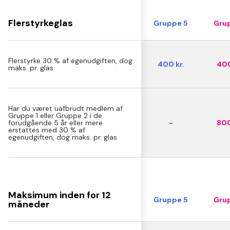
Flerstyrkeglas
Gruppe 5
Grup
Flerstyrke 30 % af egenudgiften, dog
400 kr.
400
maks. pr. glas
Har du været uafbrudt medlem af
Gruppe 1 eller Gruppe 2 i de
forudgående 5 år eller mere
-
800
erstattes med 30 % af
egenudgiften, dog maks. pr. glas
Maksimum inden for 12
Gruppe 5
Grup
måneder