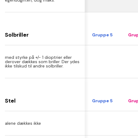
egenudgiften, dog maks.
Solbriller
Gruppe 5
Grup
med styrke på +/- 1 dioptrier eller
derover dækkes som briller. Der ydes
ikke tilskud til andre solbriller.
Stel
Gruppe 5
Grup
alene dækkes ikke