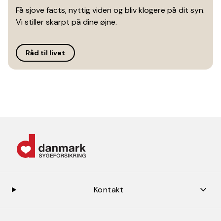
Få sjove facts, nyttig viden og bliv klogere på dit syn.
Vi stiller skarpt på dine øjne.
Råd til livet
keybo
Kontakt