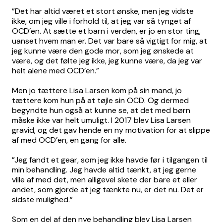
”Det har altid været et stort ønske, men jeg vidste
ikke, om jeg ville i forhold til, at jeg var så tynget af
OCD’en. At sætte et barn i verden, er jo en stor ting,
uanset hvem man er. Det var bare så vigtigt for mig, at
jeg kunne være den gode mor, som jeg ønskede at
være, og det følte jeg ikke, jeg kunne være, da jeg var
helt alene med OCD’en.”
Men jo tættere Lisa Larsen kom på sin mand, jo
tættere kom hun på at tøjle sin OCD. Og dermed
begyndte hun også at kunne se, at det med børn
måske ikke var helt umuligt. I 2017 blev Lisa Larsen
gravid, og det gav hende en ny motivation for at slippe
af med OCD’en, en gang for alle.
”Jeg fandt et gear, som jeg ikke havde før i tilgangen til
min behandling. Jeg havde altid tænkt, at jeg gerne
ville af med det, men alligevel skete der bare et eller
andet, som gjorde at jeg tænkte nu, er det nu. Det er
sidste mulighed.”
Som en del af den nye behandling blev Lisa Larsen