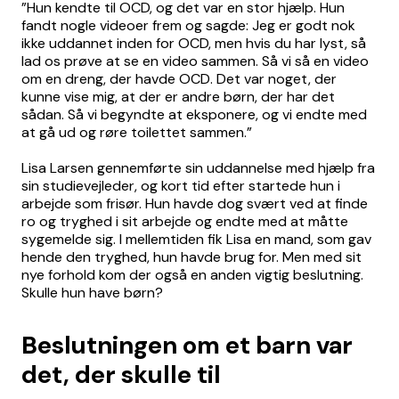
”Hun kendte til OCD, og det var en stor hjælp. Hun
fandt nogle videoer frem og sagde: Jeg er godt nok
ikke uddannet inden for OCD, men hvis du har lyst, så
lad os prøve at se en video sammen. Så vi så en video
om en dreng, der havde OCD. Det var noget, der
kunne vise mig, at der er andre børn, der har det
sådan. Så vi begyndte at eksponere, og vi endte med
at gå ud og røre toilettet sammen.”
Lisa Larsen gennemførte sin uddannelse med hjælp fra
sin studievejleder, og kort tid efter startede hun i
arbejde som frisør. Hun havde dog svært ved at finde
ro og tryghed i sit arbejde og endte med at måtte
sygemelde sig. I mellemtiden fik Lisa en mand, som gav
hende den tryghed, hun havde brug for. Men med sit
nye forhold kom der også en anden vigtig beslutning.
Skulle hun have børn?
Beslutningen om et barn var
det, der skulle til