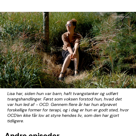
Lisa har, siden hun var barn, haft tvangstanker og udført
tvangshandlinger. Først som voksen forstod hun, hvad det
var hun led af - OCD. Gennem flere år har hun afprøvet
forskellige former for terapi, og i dag er hun er godt sted, hvor
OCD'en ikke får lov at styre hendes liv, som den har gjort
tidligere.
Andre episoder