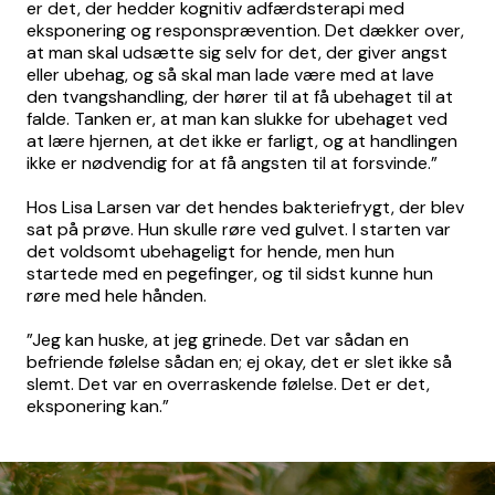
er det, der hedder kognitiv adfærdsterapi med
eksponering og responsprævention. Det dækker over,
at man skal udsætte sig selv for det, der giver angst
eller ubehag, og så skal man lade være med at lave
den tvangshandling, der hører til at få ubehaget til at
falde. Tanken er, at man kan slukke for ubehaget ved
at lære hjernen, at det ikke er farligt, og at handlingen
ikke er nødvendig for at få angsten til at forsvinde.”
Hos Lisa Larsen var det hendes bakteriefrygt, der blev
sat på prøve. Hun skulle røre ved gulvet. I starten var
det voldsomt ubehageligt for hende, men hun
startede med en pegefinger, og til sidst kunne hun
røre med hele hånden.
”Jeg kan huske, at jeg grinede. Det var sådan en
befriende følelse sådan en; ej okay, det er slet ikke så
slemt. Det var en overraskende følelse. Det er det,
eksponering kan.”