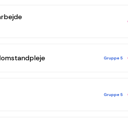
arbejde
domstandpleje
Gruppe 5
Gruppe 5