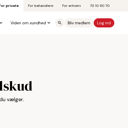
For private
For behandlere
For erhverv
70 10 90 70
Viden om sundhed
Bliv medlem
Log ind
ilskud
 du vælger.