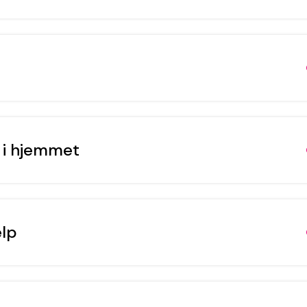
e i hjemmet
ælp