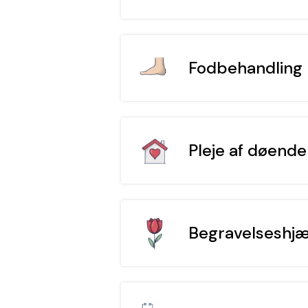
Fodbehandling
Pleje af døend
Begravelseshj