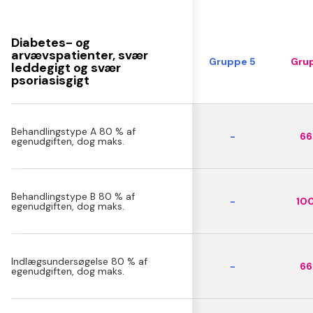
Diabetes- og
arvævspatienter, svær
Gruppe 5
Grup
leddegigt og svær
psoriasisgigt
Behandlingstype A 80 % af
-
66 
egenudgiften, dog maks.
Behandlingstype B 80 % af
-
100
egenudgiften, dog maks.
Indlægsundersøgelse 80 % af
-
66 
egenudgiften, dog maks.