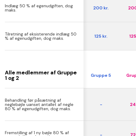
Indlæg 50 % af egenudgiften, dog
200 kr.
200
maks.
Tilretning af eksisterende indlæg 50
125 kr.
125
% af egenudgiften, dog maks.
Alle medlemmer af Gruppe
Gruppe 5
Grup
1 og 2
Behandling før påsætning af
neglebøjle uanset antallet af negle
-
24 
80 % af egenudgiften, dog maks.
Fremstilling af 1 ny bøjle 80 % af
-
72 