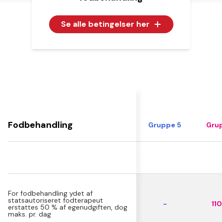
Se alle betingelser her
Fodbehandling
Gruppe 5
Grup
For fodbehandling ydet af
statsautoriseret fodterapeut
-
110
erstattes 50 % af egenudgiften, dog
maks. pr. dag