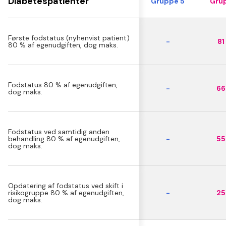
Diabetespatienter
Gruppe 5
Grup
Første fodstatus (nyhenvist patient)
-
81 
80 % af egenudgiften, dog maks.
Fodstatus 80 % af egenudgiften,
-
66 
dog maks.
Fodstatus ved samtidig anden
behandling 80 % af egenudgiften,
-
55 
dog maks.
Opdatering af fodstatus ved skift i
risikogruppe 80 % af egenudgiften,
-
25 
dog maks.