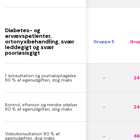
Diabetes- og
arvævspatienter,
ortonyxibehandling, svær
Gruppe 5
Grup
leddegigt og svær
psoriasisgigt
1. konsultation og journaloptagelse
-
24 
80 % af egenudgiften, dog maks.
Kontrol, eftersyn og mindre ydelser
-
24 
80 % af egenudgiften, dog maks.
Videokonsultation 80 % af
-
66 
egenudgiften, dog maks.