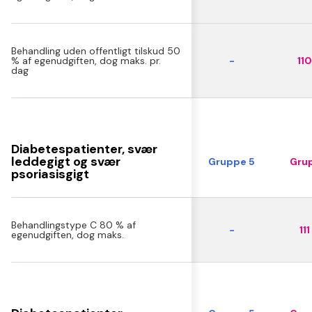
Behandling uden offentligt tilskud 50
% af egenudgiften, dog maks. pr.
-
110
dag
Diabetespatienter, svær
leddegigt og svær
Gruppe 5
Grup
psoriasisgigt
Behandlingstype C 80 % af
-
111
egenudgiften, dog maks.