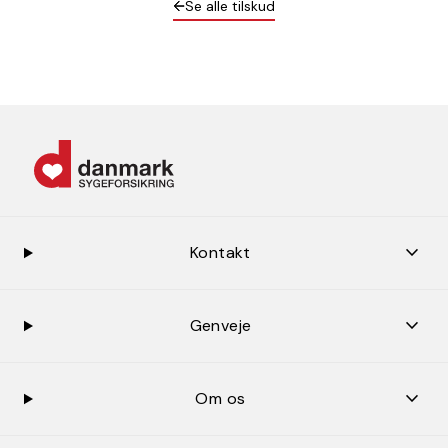
Se alle tilskud
keybo
Kontakt
keybo
Genveje
keybo
Om os