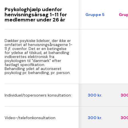
Psykologhjælp udenfor
henvisningsårsag 1-11 for
Gruppe 5
Grup
medlemmer under 26 år
Dækker psykiske lidelser, der ikke er
omfattet af henvisningsårsagerne 1-
11 jf. ovenfor. Det er en betingelse
for ydelse af tilskud, at behandling
indberettes elektronisk fra
psykologen til "danmark" efter
fastlagt specifikation.
Behandling ydet af autoriseret
psykolog pr. behandling, pr. person.
Individuel/topersoners konsultation:
300 kr.
300
Video-/telefonkonsultation
300 kr.
300