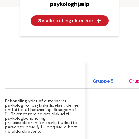
psykologhjælp
Se alle betingelser her
Gruppe 5
Grup
Behandling ydet af autoriseret
psykolog for psykiske lidelser, der er
omfattet af henvisningsårsagerne 1-
11 i Bekendtgørelse om tilskud til
psykologbehandling i
praksissektoren for særligt udsatte
persongrupper § 1 - dog ser vi bort
fra alderskravene.