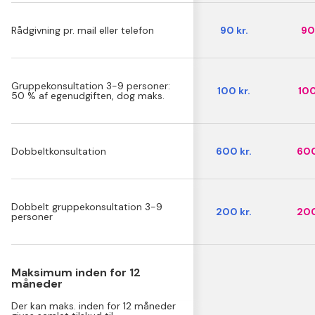
Rådgivning pr. mail eller telefon
90 kr.
90 
Gruppekonsultation 3-9 personer:
100 kr.
100
50 % af egenudgiften, dog maks.
Dobbeltkonsultation
600 kr.
600
Dobbelt gruppekonsultation 3-9
200 kr.
200
personer
Maksimum inden for 12
måneder
Der kan maks. inden for 12 måneder