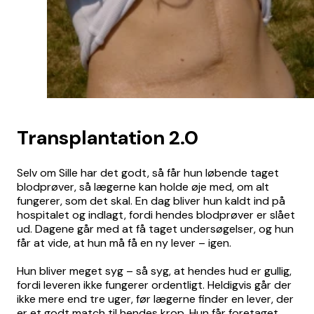
Transplantation 2.0
Selv om Sille har det godt, så får hun løbende taget
blodprøver, så lægerne kan holde øje med, om alt
fungerer, som det skal. En dag bliver hun kaldt ind på
hospitalet og indlagt, fordi hendes blodprøver er slået
ud. Dagene går med at få taget undersøgelser, og hun
får at vide, at hun må få en ny lever – igen.
Hun bliver meget syg – så syg, at hendes hud er gullig,
fordi leveren ikke fungerer ordentligt. Heldigvis går der
ikke mere end tre uger, før lægerne finder en lever, der
er et godt match til hendes krop. Hun får foretaget