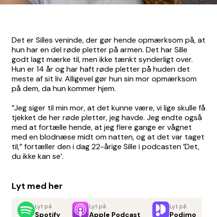
Det er Silles veninde, der gør hende opmærksom på, at
hun har en del røde pletter på armen. Det har Sille
godt lagt mærke til, men ikke tænkt synderligt over.
Hun er 14 år og har haft røde pletter på huden det
meste af sit liv. Alligevel gør hun sin mor opmærksom
på dem, da hun kommer hjem.
”Jeg siger til min mor, at det kunne være, vi lige skulle få
tjekket de her røde pletter, jeg havde. Jeg endte også
med at fortælle hende, at jeg flere gange er vågnet
med en blodnæse midt om natten, og at det var taget
til,” fortæller den i dag 22-årige Sille i podcasten ’Det,
du ikke kan se’.
Lyt med her
Lyt på
Lyt på
Lyt på
Spotify
Apple Podcast
Podimo