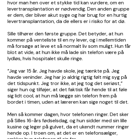
hvor man hen over et stykke tid kan vurdere, om en
levertransplantation er nødvendig. Den anden gruppe
er dem, der bliver akut syge og har brug for en hurtig
levertransplantation, da de ellers er i risiko for at dø.
Sille tilhører den første gruppe. Det betyder, at hun
kommer på venteliste til en ny lever, og i mellemtiden
må forsøge at leve et så normalt liv som muligt. Hun får
blot at vide, at hun ikke må lade sin telefon være på
lydløs, hvis hospitalet skulle ringe.
”Jeg var 15 år. Jeg havde skole, jeg tænkte på. Jeg
havde veninder. Jeg har jo aldrig rigtig følt mig syg på
det tidspunkt. Jeg tror ikke, at jeg tog det seriøst,”
siger hun og tilføjer, at det faktisk får hende til at føle
sig lidt cool, at hun må lægge sin telefon frem på
bordet i timen, uden at læreren kan sige noget til det.
Men så kommer dagen, hvor telefonen ringer. Det sker
på Silles 16-års fødselsdag, og hun sidder med sin lille
kusine og leger på gulvet, da et ukendt nummer ringer
hende op. I troen om, at det er en telefonsælger,