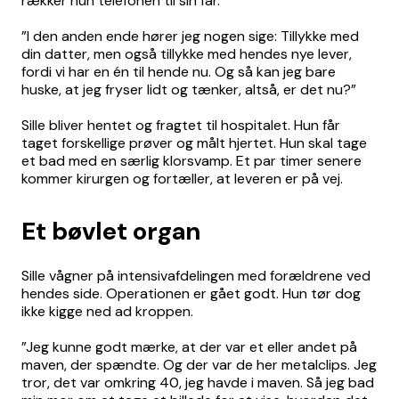
rækker hun telefonen til sin far.
”I den anden ende hører jeg nogen sige: Tillykke med
din datter, men også tillykke med hendes nye lever,
fordi vi har en én til hende nu. Og så kan jeg bare
huske, at jeg fryser lidt og tænker, altså, er det nu?”
Sille bliver hentet og fragtet til hospitalet. Hun får
taget forskellige prøver og målt hjertet. Hun skal tage
et bad med en særlig klorsvamp. Et par timer senere
kommer kirurgen og fortæller, at leveren er på vej.
Et bøvlet organ
Sille vågner på intensivafdelingen med forældrene ved
hendes side. Operationen er gået godt. Hun tør dog
ikke kigge ned ad kroppen.
”Jeg kunne godt mærke, at der var et eller andet på
maven, der spændte. Og der var de her metalclips. Jeg
tror, det var omkring 40, jeg havde i maven. Så jeg bad