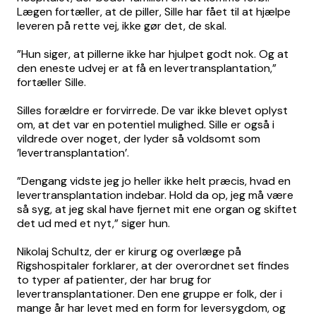
Lægen fortæller, at de piller, Sille har fået til at hjælpe
leveren på rette vej, ikke gør det, de skal.
”Hun siger, at pillerne ikke har hjulpet godt nok. Og at
den eneste udvej er at få en levertransplantation,”
fortæller Sille.
Silles forældre er forvirrede. De var ikke blevet oplyst
om, at det var en potentiel mulighed. Sille er også i
vildrede over noget, der lyder så voldsomt som
’levertransplantation’.
”Dengang vidste jeg jo heller ikke helt præcis, hvad en
levertransplantation indebar. Hold da op, jeg må være
så syg, at jeg skal have fjernet mit ene organ og skiftet
det ud med et nyt,” siger hun.
Nikolaj Schultz, der er kirurg og overlæge på
Rigshospitaler forklarer, at der overordnet set findes
to typer af patienter, der har brug for
levertransplantationer. Den ene gruppe er folk, der i
mange år har levet med en form for leversygdom, og