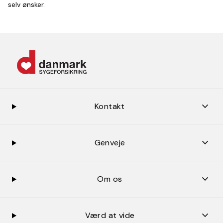
selv ønsker.
keybo
Kontakt
keybo
Genveje
keybo
Om os
keybo
Værd at vide