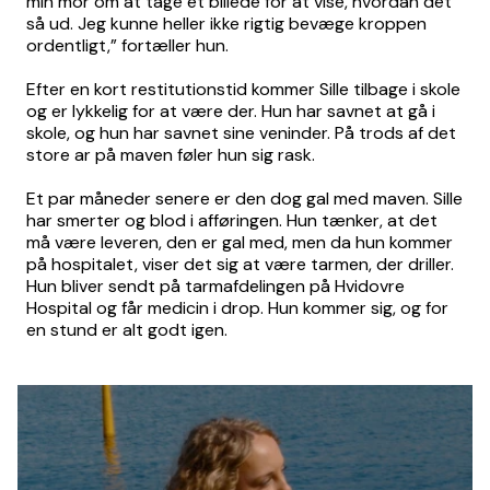
min mor om at tage et billede for at vise, hvordan det
så ud. Jeg kunne heller ikke rigtig bevæge kroppen
ordentligt,” fortæller hun.
Efter en kort restitutionstid kommer Sille tilbage i skole
og er lykkelig for at være der. Hun har savnet at gå i
skole, og hun har savnet sine veninder. På trods af det
store ar på maven føler hun sig rask.
Et par måneder senere er den dog gal med maven. Sille
har smerter og blod i afføringen. Hun tænker, at det
må være leveren, den er gal med, men da hun kommer
på hospitalet, viser det sig at være tarmen, der driller.
Hun bliver sendt på tarmafdelingen på Hvidovre
Hospital og får medicin i drop. Hun kommer sig, og for
en stund er alt godt igen.