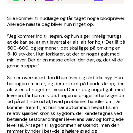
Sille kommer til hudlæge og får taget nogle blodprøver.
Allerede næste dag bliver hun ringet op.
”Jeg kommer ind til lægen, og hun siger rimelig hurtigt,
at de kan se, at mit levertal er alt, alt for højt. Det lå på
500-600, og jeg mener, det skal ligge på omkring en
5-10 stykker. Hun forklarer, at der er noget galt med
min lever. Der er en masse celler, der dør, og det vil de
gerne stoppe.”
Sille er overrasket, fordi hun føler sig slet ikke syg. Hun
har ingen smerter, og der er intet på hendes krop, der
afslører, at noget er i vejen. Der er dog noget galt med
leveren, får hun at vide. Lægerne bruger efterfølgende
tid på at finde ud af, hvad problemet handler om. De
kommer frem til, at hun har autoimmun hepatitis, en
relativ sjælden kronisk sygdom, der kendetegnes ved
betændelsesforandringer i leverens væv og forhøjede
levertal. Årsagen til sygdommen er ukendt, men den
rammer kvinder i betydelig højere grad og