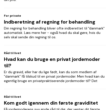
For private
Indberetning af regning for behandling
Din regning for behandling bliver ofte indberettet til "danmark"
automatisk. Læs mere her - også hvad du skal gøre, hvis du
selv skal sende din regning til os.
Råd til livet
Hvad kan du bruge en privat jordemoder
til?
Er du gravid, eller har du lige født, kan du som medlem af
”danmark” få tilskud til en privat jordemoder. Men hvad kan du
egentlig bruge en privatpraktiserende jordemoder til? Det
Råd til livet
Kom godt igennem din første graviditet
Få jordemoderens syv gode råd til dig, der venter dit første