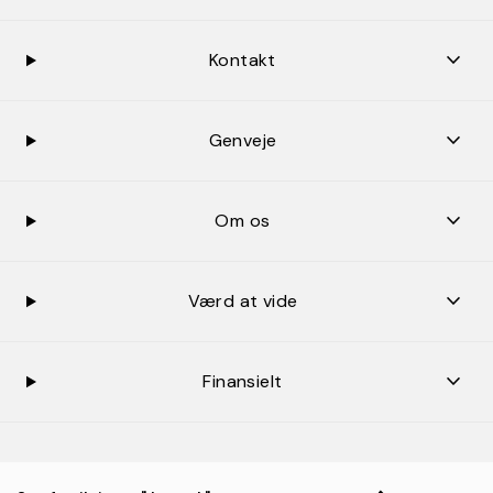
keybo
Kontakt
keybo
Genveje
keybo
Om os
keybo
Værd at vide
keybo
Finansielt