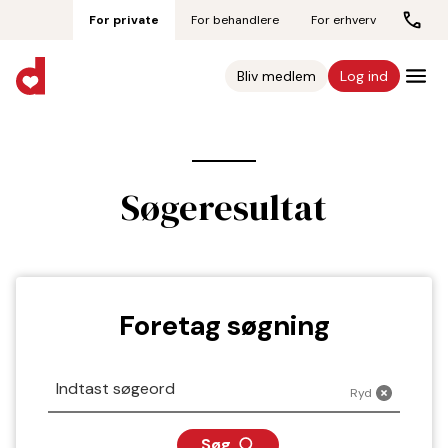
For private
For behandlere
For erhverv
Bliv medlem
Log ind
Søgeresultat
Foretag søgning
Søg